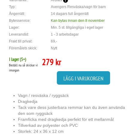
Varumärke:
Arditex
Typ:
Avengers Resväska/vagn för barn
Ångerrätt:
14 dagars full ångerrätt
Bytesservice:
Kan bytas innan den 8 november
Lager:
Min. 5 st. tillgängliga i eget lager
Leveranstid:
1 - 3 arbetsdagar
Frakt till privat:
69,-
Föremålets skick:
Nytt
I lager (
5
+)
279 kr
Beställ nu så skickar vi
imorgon
LÄGG I VARUKORGEN
Vagn / resväska / ryggsäck
Dragkedja
Tack vare dess justerbara remmar kan du även använda
den som ryggsäck
Framficka med dragkedja perfekt för ett mellanmål
Tillverkad av polyester och PVC
Storlek: 24 x 36 x 12 cm