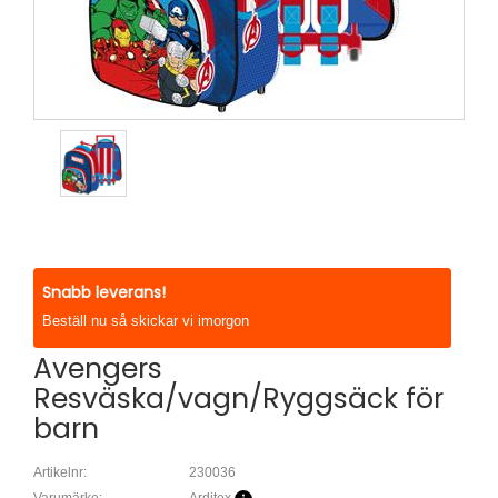
Snabb leverans!
Beställ nu så skickar vi imorgon
Avengers
Resväska/vagn/Ryggsäck för
barn
Artikelnr:
230036