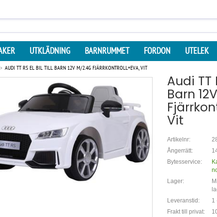
AKER
UTKLÄDNING
BARNRUMMET
FORDON
UTELEK
AUDI TT RS EL BIL TILL BARN 12V M/2.4G FJÄRRKONTROLL+EVA, VIT
Audi TT RS
Barn 12
Fjärrkon
Vit
Artikelnr:
2
Ångerrätt:
14
Bytesservice:
K
n
Lager:
Mi
la
Leveranstid:
1 
Frakt till privat:
10