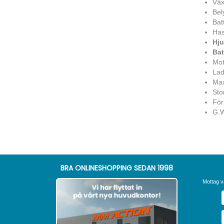
Väx
Bel
Bat
Has
Hju
Bat
Mot
Lad
Max
Sto
För
G.W
BRA ONLINESHOPPING SEDAN 1998
Mottag v