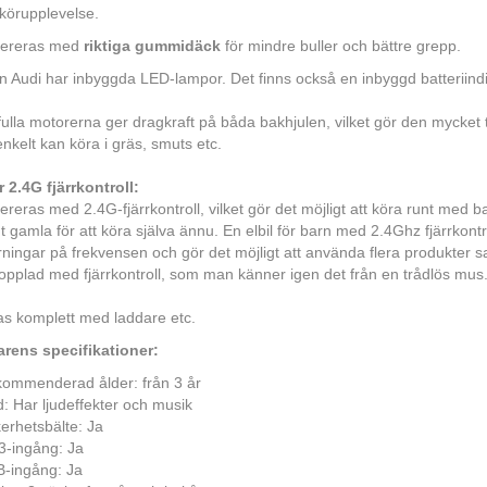
körupplevelse.
evereras med
riktiga gummidäck
för mindre buller och bättre grepp.
ån Audi har inbyggda LED-lampor. Det finns också en inbyggd batteriindi
fulla motorerna ger dragkraft på båda bakhjulen, vilket gör den mycket
enkelt kan köra i gräs, smuts etc.
 2.4G fjärrkontroll:
vereras med 2.4G-fjärrkontroll, vilket gör det möjligt att köra runt med b
igt gamla för att köra själva ännu. En elbil för barn med 2.4Ghz fjärrkontr
rningar på frekvensen och gör det möjligt att använda flera produkter s
opplad med fjärrkontroll, som man känner igen det från en trådlös mus
s komplett med laddare etc.
arens specifikationer:
ommenderad ålder: från 3 år
d: Har ljudeffekter och musik
erhetsbälte: Ja
-ingång: Ja
-ingång: Ja