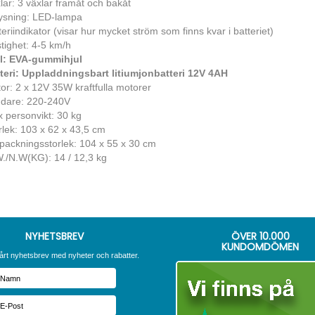
lar: 3 växlar framåt och bakåt
ysning: LED-lampa
teriindikator (visar hur mycket ström som finns kvar i batteriet)
tighet: 4-5 km/h
l: EVA-gummihjul
teri: Uppladdningsbart litiumjonbatteri 12V 4AH
or: 2 x 12V 35W kraftfulla motorer
dare: 220-240V
 personvikt: 30 kg
rlek: 103 x 62 x 43,5 cm
packningsstorlek: 104 x 55 x 30 cm
./N.W(KG): 14 / 12,3 kg
NYHETSBREV
ÖVER
10.000
KUNDOMDÖMEN
årt nyhetsbrev med nyheter och rabatter.