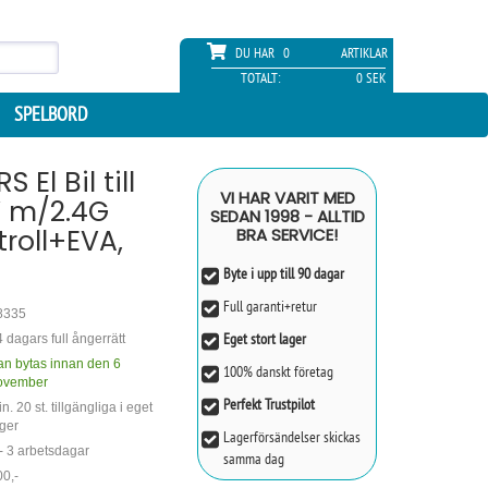
DU HAR
0
ARTIKLAR
TOTALT:
0 SEK
SPELBORD
 El Bil till
VI HAR VARIT MED
V m/2.4G
SEDAN 1998 - ALLTID
troll+EVA,
BRA SERVICE!
Byte i upp till 90 dagar
Full garanti+retur
8335
Eget stort lager
 dagars full ångerrätt
an bytas innan den 6
100% danskt företag
ovember
Perfekt Trustpilot
n. 20 st. tillgängliga i eget
ger
Lagerförsändelser skickas
- 3 arbetsdagar
samma dag
0,-