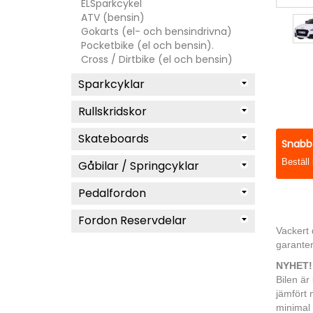
ELSparkcykel
ATV (bensin)
Gokarts (el- och bensindrivna)
Pocketbike (el och bensin).
Cross / Dirtbike (el och bensin)
Sparkcyklar
Rullskridskor
Skateboards
Snabb 
Beställ
Gåbilar / Springcyklar
Pedalfordon
Fordon Reservdelar
Vackert 
garanter
NYHET! K
Bilen är
jämfört 
minimal 