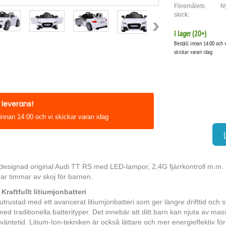
Föremålets
Ny
skick:
I lager (
20
+)
Beställ innan 14:00 och 
skickar varan idag
leverans!
 innan 14:00 och vi skickar varan idag
designad original Audi TT RS med LED-lampor, 2,4G fjärrkontroll m.m. H
ar timmar av skoj för barnen.
raftfullt litiumjonbatteri
 utrustad med ett avancerat litiumjonbatteri som ger längre drifttid och 
med traditionella batterityper. Det innebär att ditt barn kan njuta av ma
väntetid. Litium-Ion-tekniken är också lättare och mer energieffektiv f