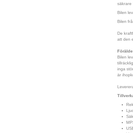
säkrare 
Bilen l
Bilen fr
De kraft
att den 
Förälder
Bilen le
tillräckl
inga stö
är ihopk
Leverera
Tillverk
Rek
Lju
Säk
MP3
USB