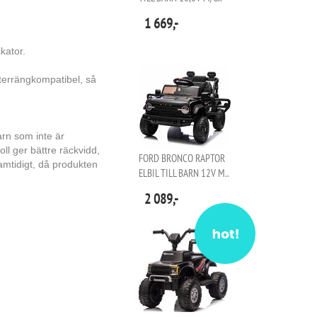
1 669,-
kator.
 terrängkompatibel, så
arn som inte är
oll ger bättre räckvidd,
FORD BRONCO RAPTOR
amtidigt, då produkten
ELBIL TILL BARN 12V M..
.
2 089,-