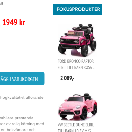
tt
FOKUSPRODUKTER
1949 kr
vi
FORD BRONCO RAPTOR
ELBIL TILL BARN ROSA ..
2 089,-
LÄGG I VARUKORGEN
ögkvalitativt utförande
stabilare prestanda
ssor av rolig körning med
VW BEETLE DUNE ELBIL
ör en bekvämare och
TILL BARN 10,8V M/G..