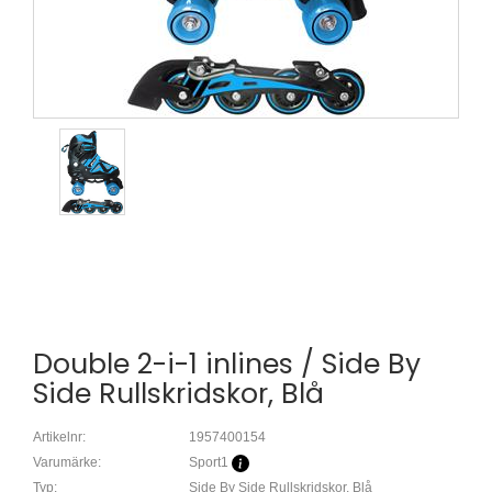
Double 2-i-1 inlines / Side By
Side Rullskridskor, Blå
Artikelnr:
1957400154
Varumärke:
Sport1
Typ:
Side By Side Rullskridskor, Blå