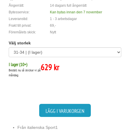
Ångerrätt:
14 dagars full ångerrätt
Bytesservice:
Kan bytas innan den 7 november
Leveranstid:
1 - 3 arbetsdagar
Frakt till privat:
69,-
Föremålets skick:
Nytt
Välj storlek
I lager (
10
+)
629 kr
Beställ nu så skickar vi på
måndag
LÄGG I VARUKORGEN
Från italienska Sport1