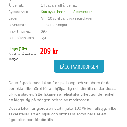
Ångerrätt:
14 dagars full ångerrätt
Bytesservice:
Kan bytas innan den 8 november
Lager:
Min. 10 st. tillgängliga i eget lager
Leveranstid:
1 - 3 arbetsdagar
Frakt till privat:
69,-
Föremålets skick:
Nytt
I lager (
10
+)
209 kr
Beställ nu så skickar vi
imorgon
LÄGG I VARUKORGEN
Detta 2-pack med lakan för spjälsäng och småbarn är det
perfekta tillbehöret för att hjälpa dig och din lilla under dessa
viktiga stadier. Ytterlakanen är elastiska vilket gör det enkelt
att lägga sig på sängen och ta av madrassen.
Dessa lakan är gjorda av vårt mjuka 100 % bomullstyg, vilket
säkerställer att en mjuk och skonsam sömn bara är ett
ögonblick bort för din lilla.