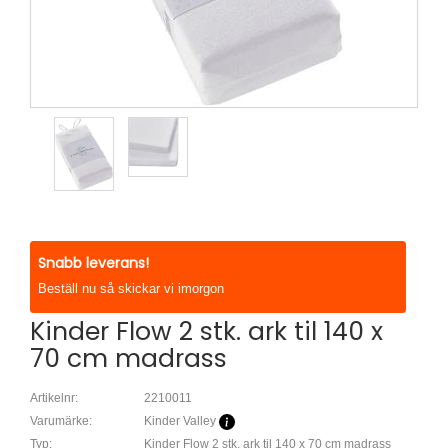
Snabb leverans!
Beställ nu så skickar vi imorgon
Kinder Flow 2 stk. ark til 140 x
70 cm madrass
Artikelnr:
2210011
Varumärke:
Kinder Valley
Typ:
Kinder Flow 2 stk. ark til 140 x 70 cm madrass