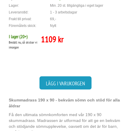
Lager:
Min. 20 st. tillgängliga i eget lager
Leveranstid:
1 - 3 arbetsdagar
Frakt till privat:
69,-
Föremålets skick:
Nytt
I lager (
20
+)
1109 kr
Beställ nu, så skickar vi
imorgon
LÄGG I VARUKORGEN
Skummadrass 190 x 90 - bekväm sömn och stöd för alla
åldrar
Få den ultimata sömnkomforten med vår 190 x 90
skummadrass. Madrassen är utformad för att ge en bekväm
och stödjande sömnupplevelse, oavsett om det är för barn,