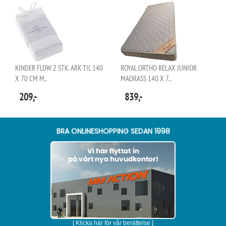
KINDER FLOW 2 STK. ARK TIL 140
ROYAL ORTHO RELAX JUNIOR
X 70 CM M..
MADRASS 140 X 7..
209,-
839,-
BRA ONLINESHOPPING SEDAN 1998
[ Klicka här för vår berättelse ]