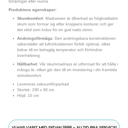
tonåringar eller vuxna.
Produktens egenskaper:
Skumkomfort
: Madrassen är tillverkad av högkvalitativt
skum som formar sig efter kroppens konturer och ger
det stöd som krävs för en god natts sömn.
Andningsförmåga
: Den andningsbara konstruktionen
säkerställer att luftcirkulationen förblir optimal, vilket
bidrar till en behaglig temperatur och förhindrar
överhettning.
Hållbarhet
: Vår skummadrass är utformad för att hålla i
många år, vilket gör den till en investering i din framtida
sömnkomfort.
Levereras vakuumförpackad
Storlek: 190 x 90 cm
Höjd: 15 cm
VI HAR VARIT MED SEDAN 1998 - ALLTID BRA SERVICE!