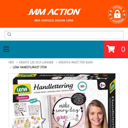
0
HEM
KREATIV LEK OCH LÄRANDE
KREATIVA PAKET FÖR BARN
LENA HANDSTILPAKET STOR