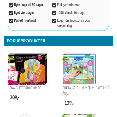
Byte i upp till 90 dagar
Full garanti+retur
Eget stort lager
100% danskt företag
Perfekt Trustpilot
Lagerförsändelser skickas
samma dag
FOKUSPRODUKTER
LENA GLITTERBLOMMOR..
GRETA GRIS LIM MED MIG (FRÅN 3
ÅR)..
209,-
139,-