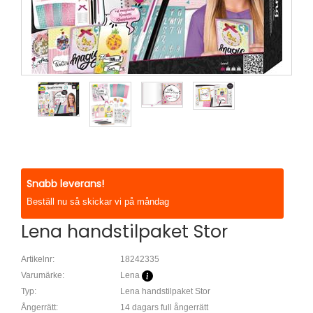
Snabb leverans!
Beställ nu så skickar vi på måndag
Lena handstilpaket Stor
Artikelnr:
18242335
Varumärke:
Lena
Typ:
Lena handstilpaket Stor
Ångerrätt:
14 dagars full ångerrätt