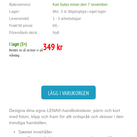
Bytesservice:
Kan bytas innan den 7 november
Lager:
Min. 3 st. tillgängliga i eget lager
Leveranstid:
1 - 3 arbetsdagar
Frakt till privat:
69,-
Föremålets skick:
Nytt
I lager (
3
+)
349 kr
Beställ nu så skickar vi på
måndag
LÄGG I VARUKORGEN
Designa dina egna LENA®-handbokstäver, pärm och kort
med foton, klipp och fram för allt ordspråk och skisser i den
trendiga handstilen.
Sæetet innehåller