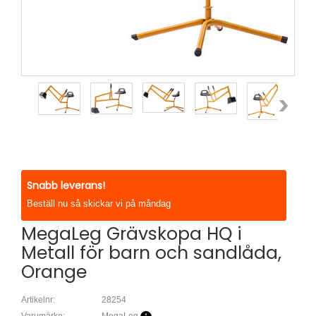
Snabb leverans!
Beställ nu så skickar vi på måndag
MegaLeg Grävskopa HQ i
Metall för barn och sandlåda,
Orange
Artikelnr:
28254