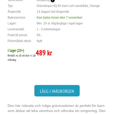
Varumärke:
MegaLeg
Typ:
Grävskopa HQ för barn och sandlåda, Orange
Ångerrätt:
14 dagars full ångerrätt
Bytesservice:
Kan bytas innan den 7 november
Lager:
Min. 20 st. tillgängliga i eget lager
Leveranstid:
1 - 3 arbetsdagar
Frakt till privat:
69,-
Föremålets skick:
Nytt
I lager (
20
+)
489 kr
Beställ nu så skickar vi på
måndag
LÄGG I VARUKORGEN
Den här robusta och roliga grävmaskinen är perfekt för barn
som älskar att leka utomhus och utforska sin omgivning. Den