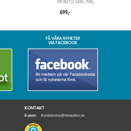
VW BEETLE GÅBIL, PINK..
699,-
FÅ VÅRA NYHETER
VIA FACEBOOK
KONTAKT
E-post:
Kundservice@mmaction.se