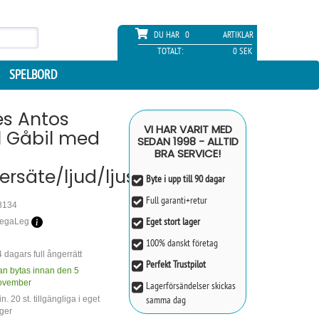
DU HAR
0
ARTIKLAR
TOTALT:
0 SEK
SPELBORD
s Antos
VI HAR VARIT MED
l Gåbil med
SEDAN 1998 - ALLTID
BRA SERVICE!
ersäte/ljud/ljus
Byte i upp till 90 dagar
Full garanti+retur
8134
Eget stort lager
egaLeg
100% danskt företag
 dagars full ångerrätt
Perfekt Trustpilot
an bytas innan den 5
ovember
Lagerförsändelser skickas
samma dag
n. 20 st. tillgängliga i eget
ger