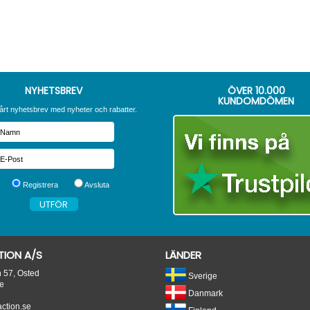
NYHETSBREV
ÖVER
10.000
KUNDOMDÖMEN
årt nyhetsbrev med nyheter och rabatter.
Registrera
Avsluta
ION A/S
LÄNDER
n 57, Osted
Sverige
e
Danmark
tion.se