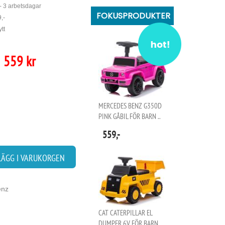
- 3 arbetsdagar
FOKUSPRODUKTER
,-
tt
559 kr
MERCEDES BENZ G350D
PINK GÅBIL FÖR BARN ..
559,-
LÄGG I VARUKORGEN
enz
CAT CATERPILLAR EL
DUMPER 6V FÖR BARN