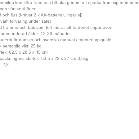
ndbilen kan köra fram och tillbaka genom att sparka fram sig med bene
nga vänster/höger
d och ljus (kräver 2 x AA-batterier, ingår ej)
väm förvaring under sätet
d framme och bak som förhindrar att fordonet tippar över.
ommenderad ålder: 12-36 månader
luderat är danska och svenska manual / monteringsguide
 personlig vikt: 25 kg
rlek: 62,5 x 28,5 x 45 cm
packningens storlek: 63,5 x 29 x 27 cm 3,5kg
: 2,8