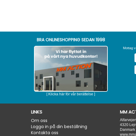
BRA ONLINESHOPPING SEDAN 1998
Mottag v
[ Klicka här för vår berättelse ]
LINKS
MM ACT
Om oss
Alfarveje
4320
Lejr
Logga in på din beställning
Danmark
Kontakta oss
www.mmac