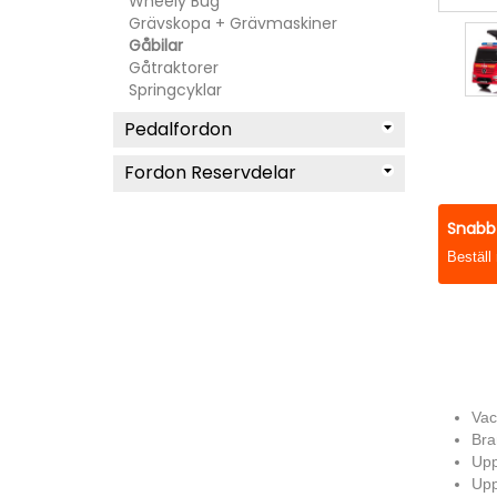
Wheely Bug
Grävskopa + Grävmaskiner
Gåbilar
Gåtraktorer
Springcyklar
Pedalfordon
Fordon Reservdelar
Snabb 
Beställ
Vac
Bra
Upp
Upp