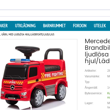
AKER
UTKLÄDNING
BARNRUMMET
FORDON
UTELEK
 GÅBIL MED LJUDLÖSA HJUL/LÄDERSÄTE/LJUD/LJUS
Mercede
Brandbi
ljudlösa
hjul/Läd
Artikelnr:
2
Varumärke:
M
Typ:
Ångerrätt:
14
Bytesservice:
K
n
Lager:
Mi
la