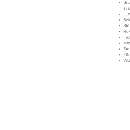
Bra
svä
Lju
Bek
Stö
Rek
Ink
Max
Sto
För
Vikt