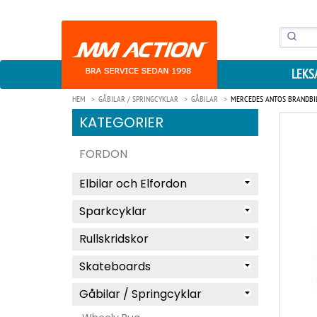
LEKS
HEM
GÅBILAR / SPRINGCYKLAR
GÅBILAR
MERCEDES ANTOS BRANDBIL
KATEGORIER
FORDON
Elbilar och Elfordon
Sparkcyklar
Rullskridskor
Skateboards
Gåbilar / Springcyklar