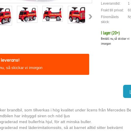
Leveranstid:
1 
Frakt till privat:
69
Föremålets
Ny
skick:
I lager (
20
+)
Beställ nu, så skickar vi
imorgon
leverans!
 nu, så skickar vi imorgon
ker brandbil, som tillverkas i hög kvalitet under licens från Mercedes B
ndbilen har inbyggd siren och nöd ljus
graderad med bullerfria hjul, för att minska buller.
graderad med läderimitationssits, så at barnet alltid sitter bekvämt