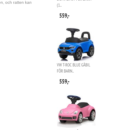
n, och ratten kan
(1..
559,-
VW T-ROC BLUE GÅBIL
FÖR BARN..
559,-