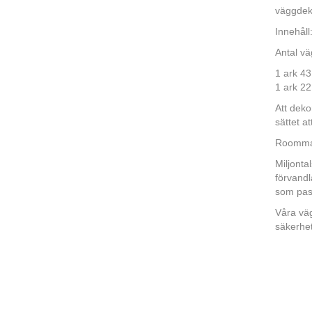
väggdek
Innehåll
Antal vä
1 ark 43
1 ark 2
Att dek
sättet a
Roommate
Miljonta
förvandl
som pass
Våra väg
säkerhe