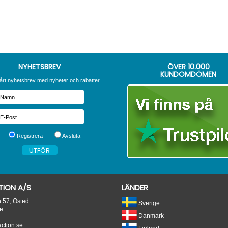
NYHETSBREV
ÖVER
10.000
KUNDOMDÖMEN
årt nyhetsbrev med nyheter och rabatter.
Registrera
Avsluta
ION A/S
LÄNDER
n 57, Osted
Sverige
e
Danmark
tion.se