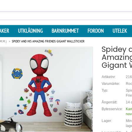
AKER
UTKLÄDNING
BARNRUMMET
FORDON
UTELEK
M.M.)
SPIDEY AND HIS AMAZING FRIENDS GIGANT WALLSTICKER
Spidey 
Amazing
Gigant W
Artikelnr:
216
Varumärke:
Ro
Typ:
Spi
Fri
Ångerrätt:
14 d
Bytesservice:
Kan
nov
Lager:
Min.
lag