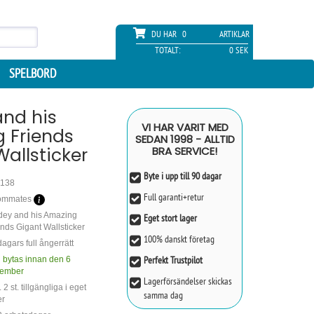
DU HAR
0
ARTIKLAR
TOTALT:
0 SEK
SPELBORD
and his
VI HAR VARIT MED
 Friends
SEDAN 1998 - ALLTID
allsticker
BRA SERVICE!
Byte i upp till 90 dagar
138
Full garanti+retur
ommates
dey and his Amazing
Eget stort lager
ends Gigant Wallsticker
100% danskt företag
agars full ångerrätt
Perfekt Trustpilot
 bytas innan den 6
ember
Lagerförsändelser skickas
 2 st. tillgängliga i eget
samma dag
er