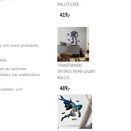
WALLSTICKER..
419,-
e och mest prisvärda
ats.
TRANSFORMERS
rum du behöver
OPTIMUS PRIME GIGANT
Mates har wallstickers
WALLST..
489,-
valitets- och