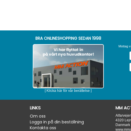
BRA ONLINESHOPPING SEDAN 1998
Mottag v
[ Klicka här för vår berättelse ]
LINKS
MM ACT
Om oss
Alfarveje
4320
Lejr
Logga in på din beställning
Danmark
Kontakta oss
www.mmac