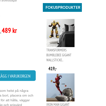
 3 arbetsdagar
FOKUSPRODUKTER
489 kr
vi
TRANSFORMERS
BUMBLEBEE GIGANT
WALLSTICKE..
419,-
LÄGG I VARUKORGEN
m som helst på några
Ta bort, placera om och
för att hålla, väggar
IRON MAN GIGANT
ig och prisvärd