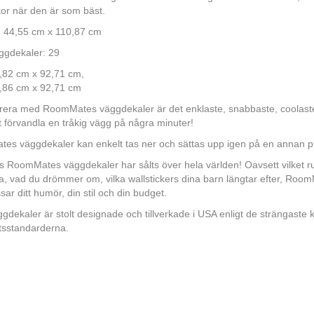
or när den är som bäst.
: 44,55 cm x 110,87 cm
ggdekaler: 29
,82 cm x 92,71 cm,
2,86 cm x 92,71 cm
orera med RoomMates väggdekaler är det enklaste, snabbaste, coolast
tt förvandla en tråkig vägg på några minuter!
s väggdekaler kan enkelt tas ner och sättas upp igen på en annan pl
ls RoomMates väggdekaler har sålts över hela världen! Oavsett vilket 
a, vad du drömmer om, vilka wallstickers dina barn längtar efter, Room
ar ditt humör, din stil och din budget.
gdekaler är stolt designade och tillverkade i USA enligt de strängaste k
tsstandarderna.