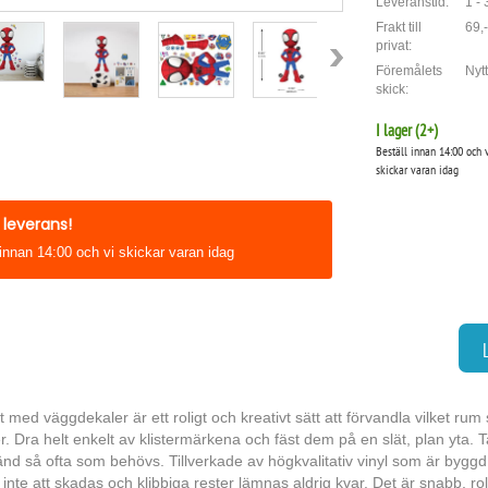
Leveranstid:
1 -
Frakt till
69,-
privat:
Föremålets
Nytt
skick:
I lager (
2
+)
Beställ innan 14:00 och 
skickar varan idag
leverans!
 innan 14:00 och vi skickar varan idag
t med väggdekaler är ett roligt och kreativt sätt att förvandla vilket ru
. Dra helt enkelt av klistermärkena och fäst dem på en slät, plan yta. 
nd så ofta som behövs. Tillverkade av högkvalitativ vinyl som är byggd 
nte att skadas och klibbiga rester lämnas aldrig kvar. Det är snabb, rol