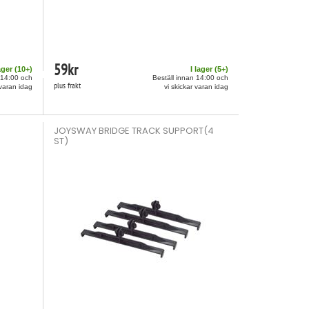
59
kr
ager (
10
+)
I lager (
5
+)
 14:00 och
Beställ innan 14:00 och
plus frakt
 varan idag
vi skickar varan idag
JOYSWAY BRIDGE TRACK SUPPORT(4
ST)