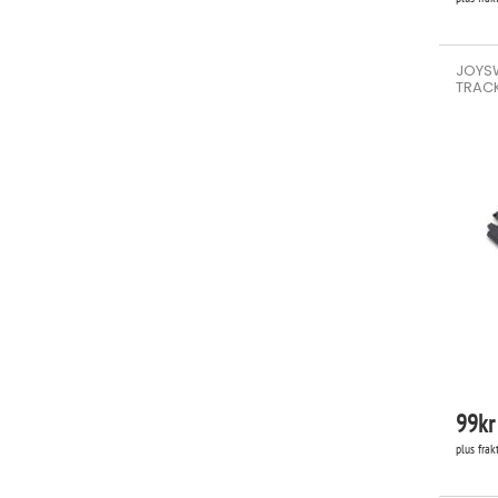
JOYSW
TRACK
99
kr
plus frak