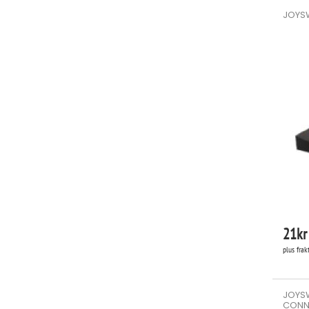
JOYSW
21
kr
plus frak
JOYS
CONNE