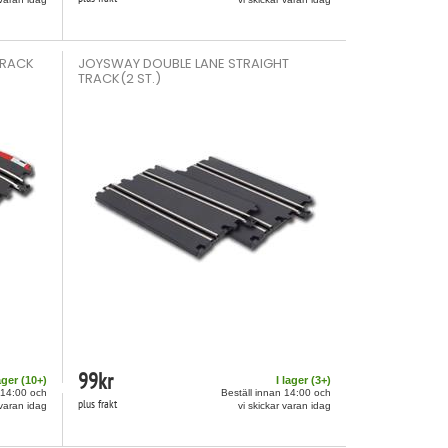
TRACK
JOYSWAY DOUBLE LANE STRAIGHT
TRACK(2 ST.)
99
kr
ager (
10
+)
I lager (
3
+)
 14:00 och
Beställ innan 14:00 och
plus frakt
 varan idag
vi skickar varan idag