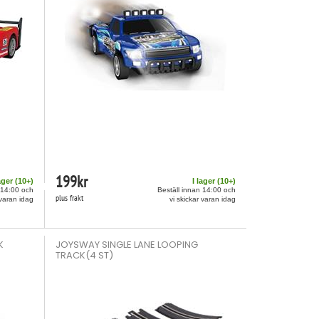
199
kr
ager (
10
+)
I lager (
10
+)
 14:00 och
Beställ innan 14:00 och
plus frakt
 varan idag
vi skickar varan idag
K
JOYSWAY SINGLE LANE LOOPING
TRACK(4 ST)