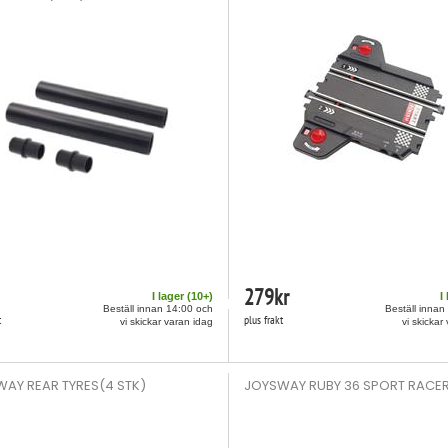
279
kr
I lager (
10
+)
I
Beställ innan 14:00 och
Beställ innan
t
plus frakt
vi skickar varan idag
vi skickar
AY REAR TYRES(4 STK)
JOYSWAY RUBY 36 SPORT RACER