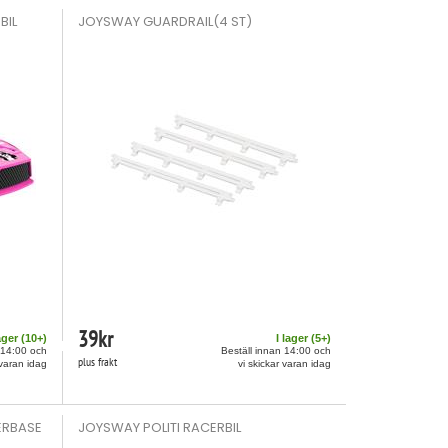
BIL
JOYSWAY GUARDRAIL(4 ST)
39
kr
ager (
10
+)
I lager (
5
+)
 14:00 och
Beställ innan 14:00 och
plus frakt
 varan idag
vi skickar varan idag
ERBASE
JOYSWAY POLITI RACERBIL