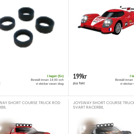
199
kr
I lager (
5
+)
I l
Beställ innan 14:00 och
Beställ innan
t
plus frakt
vi skickar varan idag
vi skickar
WAY SHORT COURSE TRUCK RÖD
JOYSWAY SHORT COURSE TRUC
BIL
SVART RACERBIL