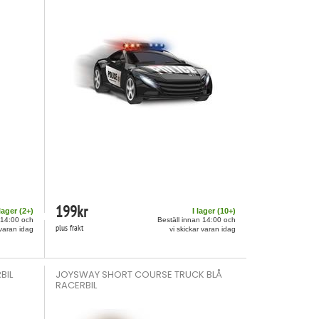
199
kr
 lager (
2
+)
I lager (
10
+)
 14:00 och
Beställ innan 14:00 och
plus frakt
 varan idag
vi skickar varan idag
BIL
JOYSWAY SHORT COURSE TRUCK BLÅ
RACERBIL