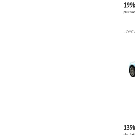
199
k
plus frak
JOYSW
139
k
plus frak