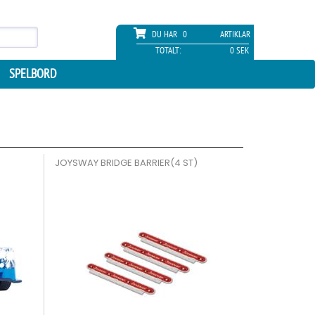
DU HAR
0
ARTIKLAR
TOTALT:
0 SEK
SPELBORD
JOYSWAY BRIDGE BARRIER(4 ST)