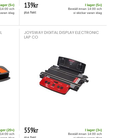
139
kr
 lager (
5
+)
I lager (
5
+)
 14:00 och
Beställ innan 14:00 och
plus frakt
 varan idag
vi skickar varan idag
L
JOYSWAY DIGITAL DISPLAY ELECTRONIC
LAP CO
559
kr
ager (
20
+)
I lager (
3
+)
 14:00 och
Beställ innan 14:00 och
plus frakt
 varan idag
vi skickar varan idag