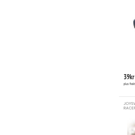
39
kr
plus frak
JOYS
RACER