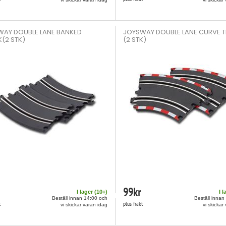
AY DOUBLE LANE BANKED
JOYSWAY DOUBLE LANE CURVE 
(2 STK)
(2 STK)
99
kr
I lager (
10
+)
I l
Beställ innan 14:00 och
Beställ innan
t
plus frakt
vi skickar varan idag
vi skickar