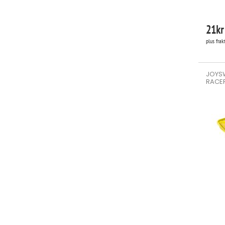
21
kr
plus frak
JOYSW
RACER