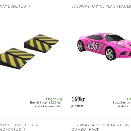
AY DUNE (2 ST)
JOYSWAY FURY 55 PEACH RACER
169
kr
I lager (
5
+)
I l
Beställ innan 14:00 och
Beställ innan
t
plus frakt
vi skickar varan idag
vi skickar
WAY HOLDING POST &
JOYSWAY LAP COUNTER & POW
CTOR (2 ST)
COMBO TRACK