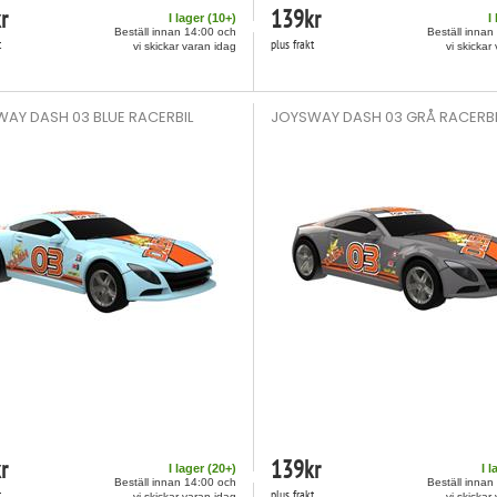
r
139
kr
I lager (
10
+)
I
Beställ innan 14:00 och
Beställ innan
t
plus frakt
vi skickar varan idag
vi skickar
AY DASH 03 BLUE RACERBIL
JOYSWAY DASH 03 GRÅ RACERBI
r
139
kr
I lager (
20
+)
I l
Beställ innan 14:00 och
Beställ innan
t
plus frakt
vi skickar varan idag
vi skickar