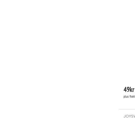
49
kr
plus frak
JOYSW