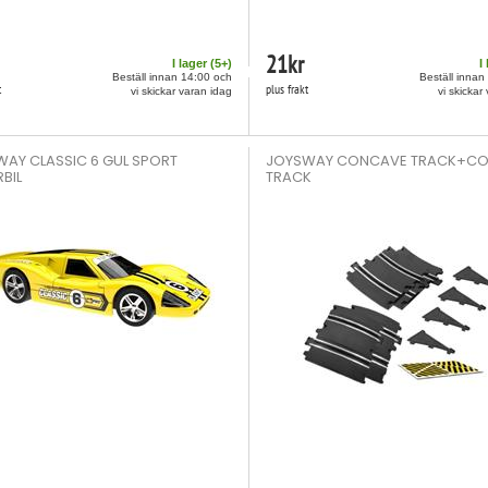
21
kr
I lager (
5
+)
I
Beställ innan 14:00 och
Beställ innan
t
plus frakt
vi skickar varan idag
vi skickar
AY CLASSIC 6 GUL SPORT
JOYSWAY CONCAVE TRACK+CO
BIL
TRACK