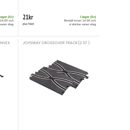
21
kr
 lager (
5
+)
I lager (
5
+)
 14:00 och
Beställ innan 14:00 och
plus frakt
 varan idag
vi skickar varan idag
NVEX
JOYSWAY CROSSOVER TRACK(2 ST.)