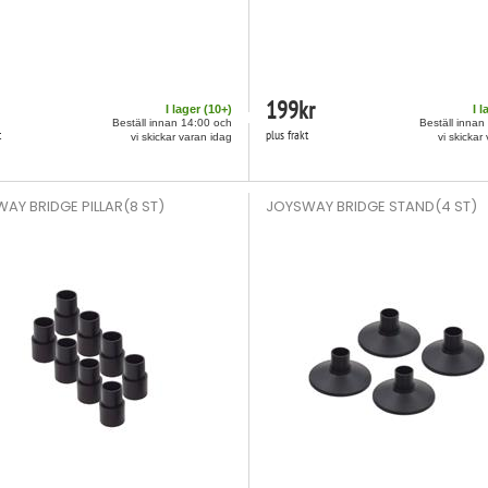
199
kr
I lager (
10
+)
I l
Beställ innan 14:00 och
Beställ innan
t
plus frakt
vi skickar varan idag
vi skickar
AY BRIDGE PILLAR(8 ST)
JOYSWAY BRIDGE STAND(4 ST)