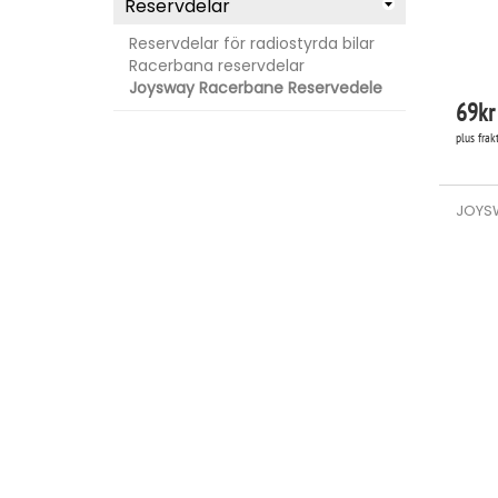
Reservdelar
Reservdelar för radiostyrda bilar
Racerbana reservdelar
Joysway Racerbane Reservedele
69
kr
plus frak
JOYSW