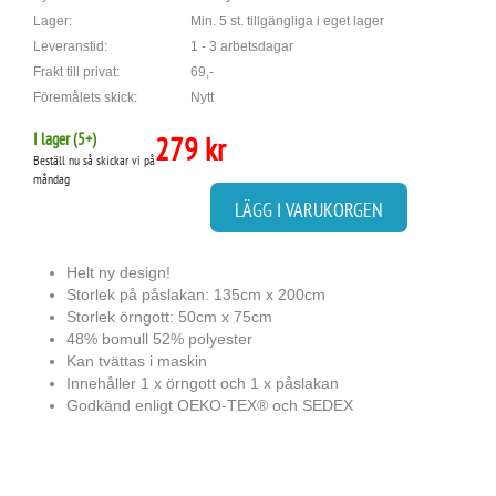
Lager:
Min. 5 st. tillgängliga i eget lager
Leveranstid:
1 - 3 arbetsdagar
Frakt till privat:
69,-
Föremålets skick:
Nytt
I lager (
5
+)
279 kr
Beställ nu så skickar vi på
måndag
LÄGG I VARUKORGEN
Helt ny design!
Storlek på påslakan: 135cm x 200cm
Storlek örngott: 50cm x 75cm
48% bomull 52% polyester
Kan tvättas i maskin
Innehåller 1 x örngott och 1 x påslakan
Godkänd enligt OEKO-TEX® och SEDEX