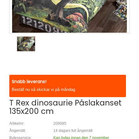
Snabb leverans!
Beställ nu så skickar vi på måndag
T Rex dinosaurie Påslakanset
135x200 cm
Artikelnr:
209085
Ångerrätt:
14 dagars full ångerrätt
Bytesservice:
Kan bytas innan den 7 november