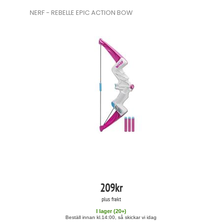
NERF - REBELLE EPIC ACTION BOW
209
kr
plus frakt
I lager (
20
+)
Beställ innan kl.14:00, så skickar vi idag