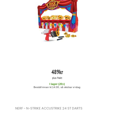
489
kr
plus frakt
I lager (
20
+)
Beställ innan kl.14:00, så skickar vi idag
NERF - N-STRIKE ACCUSTRIKE 24 ST DARTS