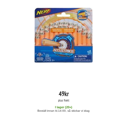
49
kr
plus frakt
I lager (
20
+)
Beställ innan kl.14:00, så skickar vi idag