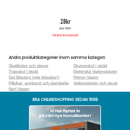
28
kr
plus frakt
Okänd leveranstid
Andra produktkategorier inom samma kategori:
Skattkistor och stenar
Skumsvärd / sköld
Träsvärd / sköld
Elektriska Vattenpistoler
Gel Blasters (inte leksaker!)
Petron Vapen
Pilbåge, armborst och slangbella
Vattenpistoler och gevär
Nerf Vapen
BRA ONLINESHOPPING SEDAN 1998