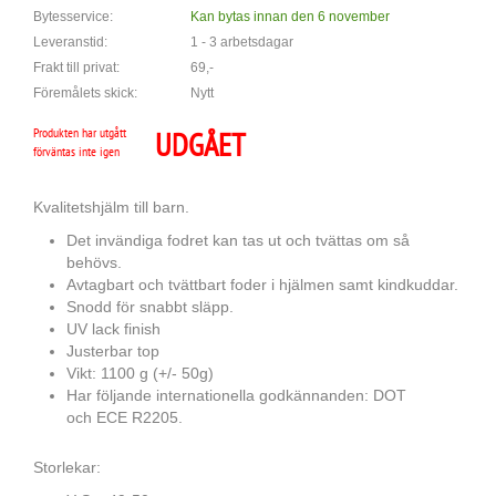
Bytesservice:
Kan bytas innan den 6 november
Leveranstid:
1 - 3 arbetsdagar
Frakt till privat:
69,-
Föremålets skick:
Nytt
Produkten har utgått
UDGÅET
förväntas inte igen
Kvalitetshjälm till barn.
Det invändiga fodret kan tas ut och tvättas om så
behövs.
Avtagbart och tvättbart foder i hjälmen samt kindkuddar.
Snodd för snabbt släpp.
UV lack finish
Justerbar top
Vikt: 1100 g (+/- 50g)
Har följande internationella godkännanden: DOT
och ECE R2205.
Storlekar: