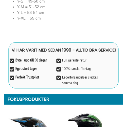
Y-S = 49-50 cm
Y-M = 51-52 cm
Y-L = 53-54 cm
Y-XL = 55 cm
VI HAR VARIT MED SEDAN 1998 - ALLTID BRA SERVICE!
Byte i upp till 90 dagar
Full garanti+retur
Eget stort lager
100% danskt företag
Perfekt Trustpilot
Lagerförsändelser skickas
samma dag
FOKUSPRODUKTER