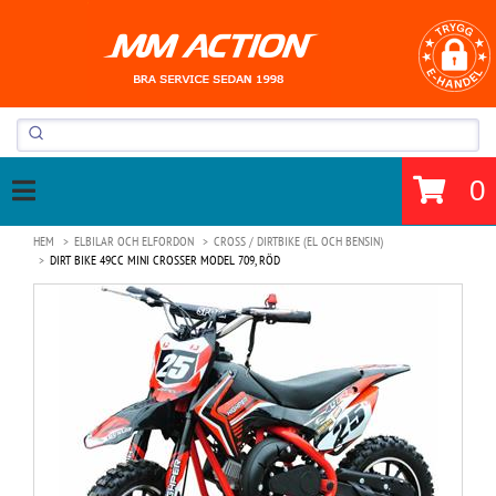
0
HEM
ELBILAR OCH ELFORDON
CROSS / DIRTBIKE (EL OCH BENSIN)
DIRT BIKE 49CC MINI CROSSER MODEL 709, RÖD