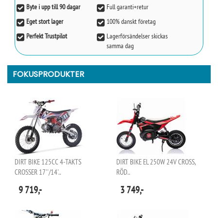
Byte i upp till 90 dagar
Full garanti+retur
Eget stort lager
100% danskt företag
Perfekt Trustpilot
Lagerförsändelser skickas
samma dag
FOKUSPRODUKTER
DIRT BIKE 125CC 4-TAKTS
DIRT BIKE EL 250W 24V CROSS,
CROSSER 17''/14'..
RÖD..
9 719,-
3 749,-