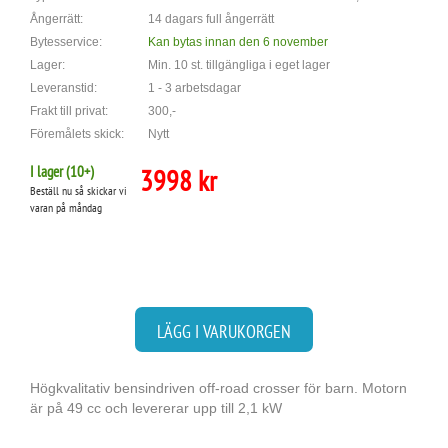
Ångerrätt:
14 dagars full ångerrätt
Bytesservice:
Kan bytas innan den 6 november
Lager:
Min. 10 st. tillgängliga i eget lager
Leveranstid:
1 - 3 arbetsdagar
Frakt till privat:
300,-
Föremålets skick:
Nytt
I lager (
10
+)
3998 kr
Beställ nu så skickar vi
varan på måndag
LÄGG I VARUKORGEN
Högkvalitativ bensindriven off-road crosser för barn. Motorn
är på 49 cc och levererar upp till 2,1 kW