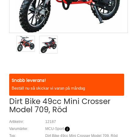
Snabb leverans!
Beställ nu så skickar vi varan på måndag
Dirt Bike 49cc Mini Crosser
Model 709, Röd
Artikelnr:
12187
Varumärke:
MCU-Sport
Typ:
Dirt Bike 49cc Mini Crosser Model 709, Röd