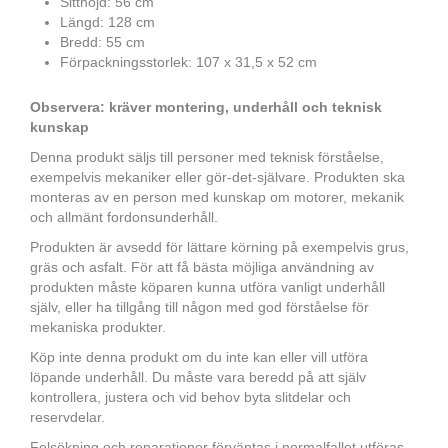
Sitthöjd: 56 cm
Längd: 128 cm
Bredd: 55 cm
Förpackningsstorlek: 107 x 31,5 x 52 cm
Observera: kräver montering, underhåll och teknisk
kunskap
Denna produkt säljs till personer med teknisk förståelse,
exempelvis mekaniker eller gör-det-självare. Produkten ska
monteras av en person med kunskap om motorer, mekanik
och allmänt fordonsunderhåll.
Produkten är avsedd för lättare körning på exempelvis grus,
gräs och asfalt. För att få bästa möjliga användning av
produkten måste köparen kunna utföra vanligt underhåll
själv, eller ha tillgång till någon med god förståelse för
mekaniska produkter.
Köp inte denna produkt om du inte kan eller vill utföra
löpande underhåll. Du måste vara beredd på att själv
kontrollera, justera och vid behov byta slitdelar och
reservdelar.
Felsökning och reparationer förväntas i normalfallet utföras