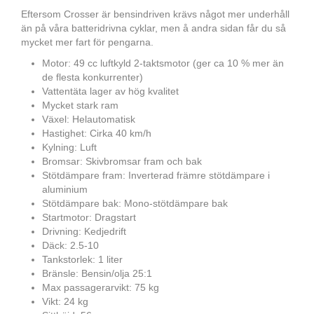
Eftersom Crosser är bensindriven krävs något mer underhåll
än på våra batteridrivna cyklar, men å andra sidan får du så
mycket mer fart för pengarna.
Motor: 49 cc luftkyld 2-taktsmotor (ger ca 10 % mer än
de flesta konkurrenter)
Vattentäta lager av hög kvalitet
Mycket stark ram
Växel: Helautomatisk
Hastighet: Cirka 40 km/h
Kylning: Luft
Bromsar: Skivbromsar fram och bak
Stötdämpare fram: Inverterad främre stötdämpare i
aluminium
Stötdämpare bak: Mono-stötdämpare bak
Startmotor: Dragstart
Drivning: Kedjedrift
Däck: 2.5-10
Tankstorlek: 1 liter
Bränsle: Bensin/olja 25:1
Max passagerarvikt: 75 kg
Vikt: 24 kg