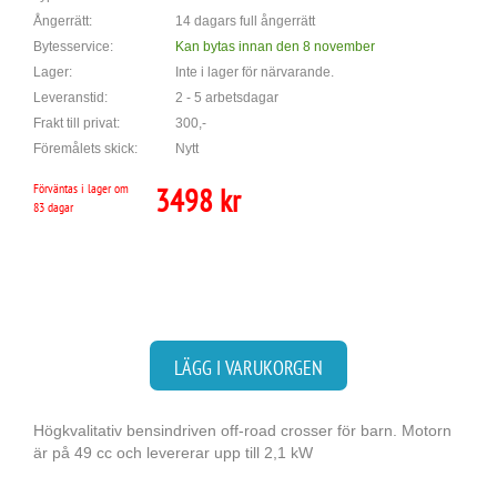
Ångerrätt:
14 dagars full ångerrätt
Bytesservice:
Kan bytas innan den 8 november
Lager:
Inte i lager för närvarande.
Leveranstid:
2 - 5 arbetsdagar
Frakt till privat:
300,-
Föremålets skick:
Nytt
Förväntas i lager om
3498 kr
83 dagar
LÄGG I VARUKORGEN
Högkvalitativ bensindriven off-road crosser för barn. Motorn
är på 49 cc och levererar upp till 2,1 kW