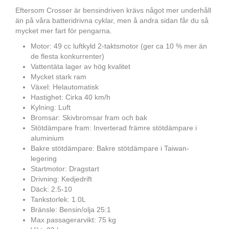
Eftersom Crosser är bensindriven krävs något mer underhåll
än på våra batteridrivna cyklar, men å andra sidan får du så
mycket mer fart för pengarna.
Motor: 49 cc luftkyld 2-taktsmotor (ger ca 10 % mer än
de flesta konkurrenter)
Vattentäta lager av hög kvalitet
Mycket stark ram
Växel: Helautomatisk
Hastighet: Cirka 40 km/h
Kylning: Luft
Bromsar: Skivbromsar fram och bak
Stötdämpare fram: Inverterad främre stötdämpare i
aluminium
Bakre stötdämpare: Bakre stötdämpare i Taiwan-
legering
Startmotor: Dragstart
Drivning: Kedjedrift
Däck: 2.5-10
Tankstorlek: 1.0L
Bränsle: Bensin/olja 25:1
Max passagerarvikt: 75 kg