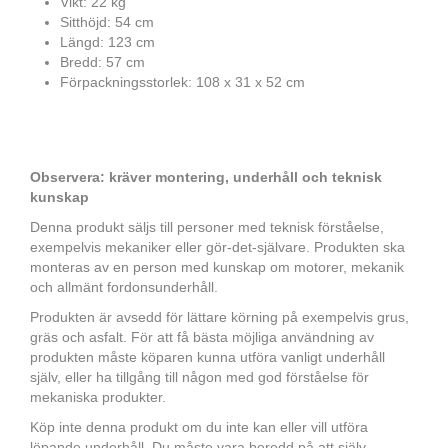
Vikt: 22 kg
Sitthöjd: 54 cm
Längd: 123 cm
Bredd: 57 cm
Förpackningsstorlek: 108 x 31 x 52 cm
Observera: kräver montering, underhåll och teknisk
kunskap
Denna produkt säljs till personer med teknisk förståelse,
exempelvis mekaniker eller gör-det-självare. Produkten ska
monteras av en person med kunskap om motorer, mekanik
och allmänt fordonsunderhåll.
Produkten är avsedd för lättare körning på exempelvis grus,
gräs och asfalt. För att få bästa möjliga användning av
produkten måste köparen kunna utföra vanligt underhåll
själv, eller ha tillgång till någon med god förståelse för
mekaniska produkter.
Köp inte denna produkt om du inte kan eller vill utföra
löpande underhåll. Du måste vara beredd på att själv