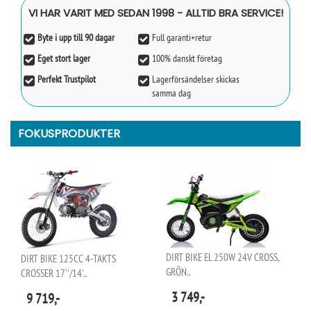
VI HAR VARIT MED SEDAN 1998 - ALLTID BRA SERVICE!
Byte i upp till 90 dagar
Full garanti+retur
Eget stort lager
100% danskt företag
Perfekt Trustpilot
Lagerförsändelser skickas
samma dag
FOKUSPRODUKTER
DIRT BIKE EL 250W 24V CROSS,
DIRT BIKE 125CC 4-TAKTS
GRÖN..
CROSSER 17''/14'..
3 749,-
9 719,-