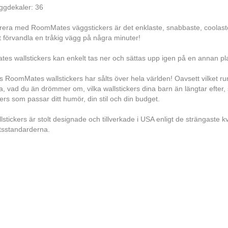
ggdekaler: 36
rera med RoomMates väggstickers är det enklaste, snabbaste, coolast
tt förvandla en tråkig vägg på några minuter!
s wallstickers kan enkelt tas ner och sättas upp igen på en annan pla
ls RoomMates wallstickers har sålts över hela världen! Oavsett vilket 
a, vad du än drömmer om, vilka wallstickers dina barn än längtar efte
kers som passar ditt humör, din stil och din budget.
lstickers är stolt designade och tillverkade i USA enligt de strängaste kv
tsstandarderna.