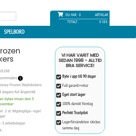
DU HAR
0
ARTIKLAR
TOTALT:
0 SEK
SPELBORD
Frozen
VI HAR VARIT MED
kers
SEDAN 1998 - ALLTID
BRA SERVICE!
16166
Byte i upp till 90 dagar
oommates
Full garanti+retur
isney Frozen Wallstickers
4 dagars full ångerrätt
Eget stort lager
an bytas innan den 5
100% danskt företag
ovember
n. 2 st. tillgängliga i eget
Perfekt Trustpilot
ager
Lagerförsändelser skickas
 - 3 arbetsdagar
samma dag
9,-