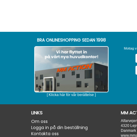
BRA ONLINESHOPPING SEDAN 1998
Mottag v
[ Klicka här för vår berättelse ]
LINKS
MM ACT
Om oss
Alfarveje
4320
Lejr
Logga in på din beställning
Danmark
Kontakta oss
www.mmac