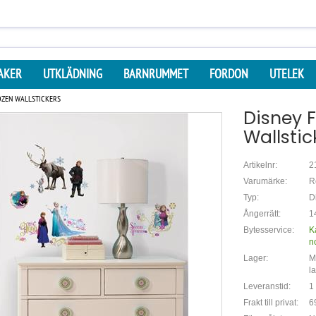
AKER
UTKLÄDNING
BARNRUMMET
FORDON
UTELEK
OZEN WALLSTICKERS
Disney 
Wallstic
Artikelnr:
2
Varumärke:
R
Typ:
D
Ångerrätt:
1
Bytesservice:
K
n
Lager:
Mi
l
Leveranstid:
1
Frakt till privat:
6