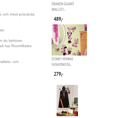
DRAKEN GIGANT
WALLSTI..
e och mest prisvärda
489,-
ts.
rum du behöver
r, så har RoomMates
DISNEY MINNIE
alitets- och
FASHIONISTA..
279,-