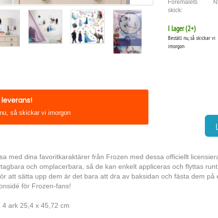
Föremålets
N
skick:
I lager (
2
+)
Beställ nu, så skickar vi
imorgon
leverans!
 nu, så skickar vi imorgon
sa med dina favoritkaraktärer från Frozen med dessa officiellt licensie
tagbara och omplacerbara, så de kan enkelt appliceras och flyttas runt 
För att sätta upp dem är det bara att dra av baksidan och fästa dem på e
onsidé för Frozen-fans!
: 4 ark 25,4 x 45,72 cm