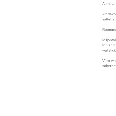
Antal vä
Att deko
sättet a
Roommate
Miljonta
förvandl
wallstic
Våra wal
säkerhe