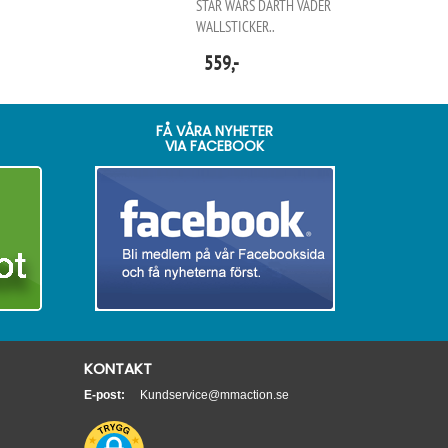
STAR WARS DARTH VADER
WALLSTICKER..
559,-
FÅ VÅRA NYHETER
VIA FACEBOOK
KONTAKT
E-post:
Kundservice@mmaction.se