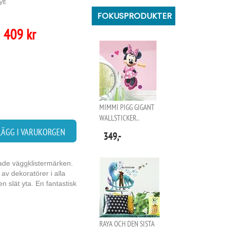
ytt
FOKUSPRODUKTER
409 kr
MIMMI PIGG GIGANT
WALLSTICKER..
LÄGG I VARUKORGEN
349,-
rade väggklistermärken.
av dekoratörer i alla
n slät yta. En fantastisk
RAYA OCH DEN SISTA