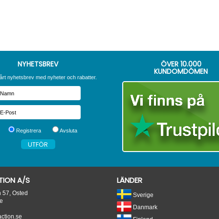
NYHETSBREV
ÖVER
10.000
KUNDOMDÖMEN
årt nyhetsbrev med nyheter och rabatter.
Registrera
Avsluta
ION A/S
LÄNDER
n 57, Osted
Sverige
e
Danmark
tion.se