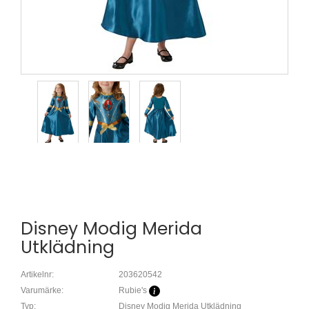
Disney Modig Merida
Utklädning
Artikelnr:
203620542
Varumärke:
Rubie's
Typ:
Disney Modig Merida Utklädning