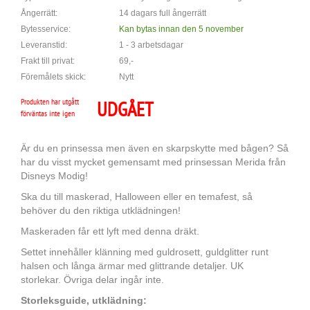
Ångerrätt:
14 dagars full ångerrätt
Bytesservice:
Kan bytas innan den 5 november
Leveranstid:
1 - 3 arbetsdagar
Frakt till privat:
69,-
Föremålets skick:
Nytt
Produkten har utgått
UDGÅET
förväntas inte igen
Är du en prinsessa men även en skarpskytte med bågen? Så
har du visst mycket gemensamt med prinsessan Merida från
Disneys Modig!
Ska du till maskerad, Halloween eller en temafest, så
behöver du den riktiga utklädningen!
Maskeraden får ett lyft med denna dräkt.
Settet innehåller klänning med guldrosett, guldglitter runt
halsen och långa ärmar med glittrande detaljer. UK
storlekar. Övriga delar ingår inte.
Storleksguide, utklädning: