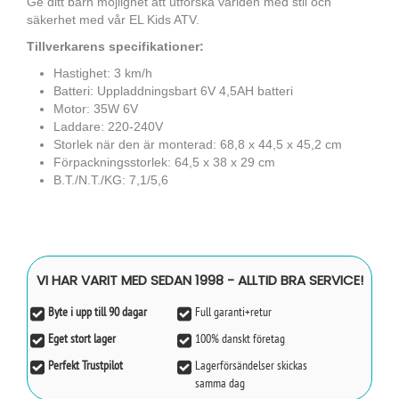
Ge ditt barn möjlighet att utforska världen med stil och
säkerhet med vår EL Kids ATV.
Tillverkarens specifikationer:
Hastighet: 3 km/h
Batteri: Uppladdningsbart 6V 4,5AH batteri
Motor: 35W 6V
Laddare: 220-240V
Storlek när den är monterad: 68,8 x 44,5 x 45,2 cm
Förpackningsstorlek: 64,5 x 38 x 29 cm
B.T./N.T./KG: 7,1/5,6
VI HAR VARIT MED SEDAN 1998 - ALLTID BRA SERVICE!
Byte i upp till 90 dagar
Full garanti+retur
Eget stort lager
100% danskt företag
Perfekt Trustpilot
Lagerförsändelser skickas
samma dag