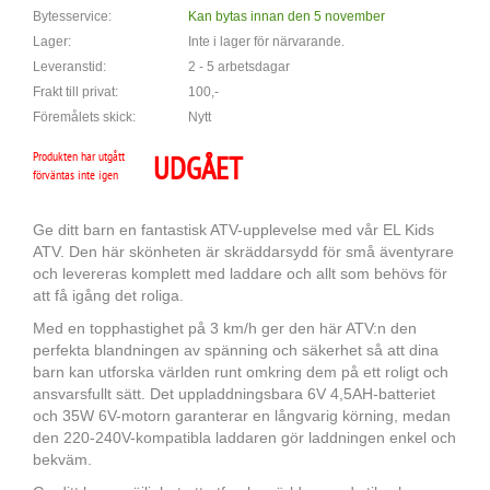
Bytesservice:
Kan bytas innan den 5 november
Lager:
Inte i lager för närvarande.
Leveranstid:
2 - 5 arbetsdagar
Frakt till privat:
100,-
Föremålets skick:
Nytt
Produkten har utgått
UDGÅET
förväntas inte igen
Ge ditt barn en fantastisk ATV-upplevelse med vår EL Kids
ATV. Den här skönheten är skräddarsydd för små äventyrare
och levereras komplett med laddare och allt som behövs för
att få igång det roliga.
Med en topphastighet på 3 km/h ger den här ATV:n den
perfekta blandningen av spänning och säkerhet så att dina
barn kan utforska världen runt omkring dem på ett roligt och
ansvarsfullt sätt. Det uppladdningsbara 6V 4,5AH-batteriet
och 35W 6V-motorn garanterar en långvarig körning, medan
den 220-240V-kompatibla laddaren gör laddningen enkel och
bekväm.