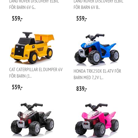
LAND ROVER DISCOVERY ELBIL
LAND ROVER DISCOVERY ELBIL
FÖR BARN 6V G..
FÖR BARN 6V B..
559,-
559,-
CAT CATERPILLAR EL DUMPER 6V
HONDA TRX250X EL-ATV FÖR
FÖR BARN (1..
BARN MED 7,2V L..
559,-
839,-