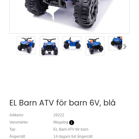
EL Barn ATV för barn 6V, blå
Artikelnr:
28222
Varumärke:
Megaleg
Typ:
EL Barn ATV för barn
Ångerrätt:
14 dagars full ångerrätt