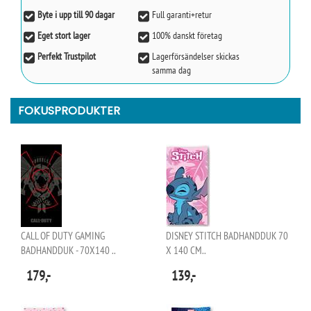
Byte i upp till 90 dagar
Full garanti+retur
Eget stort lager
100% danskt företag
Perfekt Trustpilot
Lagerförsändelser skickas
samma dag
FOKUSPRODUKTER
CALL OF DUTY GAMING
DISNEY STITCH BADHANDDUK 70
BADHANDDUK - 70X140 ..
X 140 CM..
179,-
139,-