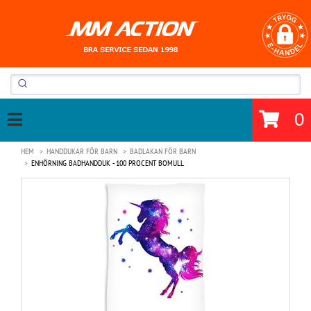
0
HEM
HANDDUKAR FÖR BARN
BADLAKAN FÖR BARN
ENHÖRNING BADHANDDUK - 100 PROCENT BOMULL