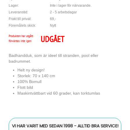
Lager:
Inte i lager för närvarande.
Leveranstid:
2 - 5 arbetsdagar
Frakt till privat:
69,-
Föremålets skick:
Nytt
Produkten har utgått
UDGÅET
förväntas inte igen
Badhandduk, som är ideel till stranden, pool eller
badrummet.
Helt ny design!
Storlek: 70 x 140 cm
100% Bomull
Flott bild
Maskintvättbart vid 60 grader, kan torktumlas
VI HAR VARIT MED SEDAN 1998 - ALLTID BRA SERVICE!