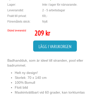
Lager:
Inte i lager för närvarande.
Leveranstid:
2 - 5 arbetsdagar
Frakt till privat:
69,-
Föremålets skick:
Nytt
Okänd leveranstid
209 kr
LÄGG I VARUKORGEN
Badhandduk, som är ideel till stranden, pool eller
badrummet.
Helt ny design!
Storlek: 70 x 140 cm
100% Bomull
Flott bild
Maskintvättbart vid 60 grader, kan torktumlas