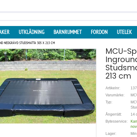
AKER
UTKLÄDNING
BARNRUMMET
FORDON
UTELEK
ND NEDGRÄVD STUDSMATTA 305 X 213 CM
MCU-Sp
Ingroun
Studsma
213 cm
Artikelnr:
137
Varumärke:
MCU
Typ:
MCU
Stu
Ångerrätt:
14 d
Bytesservice:
Kan
nov
Lager:
Min.