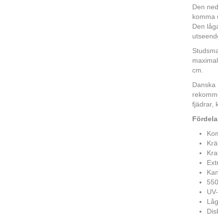
Den nedg
komma up
Den låga
utseend
Studsma
maximala
cm.
Danska m
rekommen
fjädrar,
Fördela
Kom
Krä
Kra
Ext
Kan
550
UV-
Låg
Dis