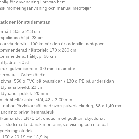
plig för användning i privata hem
sk monteringsanvisning och manual medföljer
kationer för studsmattan
ermått: 305 x 213 cm
mpolinens höjd: 23 cm
 användarvikt: 100 kg när den är ordentligt nedgrävd
ommenderad hålstorlek: 170 x 260 cm
ommenderat håldjup: 60 cm
l fjädrar: 60 st.
drar: galvaniserade, 3,0 mm i diameter
dermatta: UV-beständig
tdyna: 550 g PVC på ovansidan / 130 g PE på undersidan
tdynans bredd: 28 cm
tdynans tjocklek: 20 mm
: dubbelförzinkat stål, 42 x 2,00 mm
: dubbelförzinkat stål med svart pulverlackering, 38 x 1,40 mm
ändning: privat hemmabruk
kännande: EN71-14, endast med godkänt skyddsnät
år: studsmatta, dansk monteringsanvisning och manual
packningsstorlek:
150 x 29 19 cm 15,9 kg