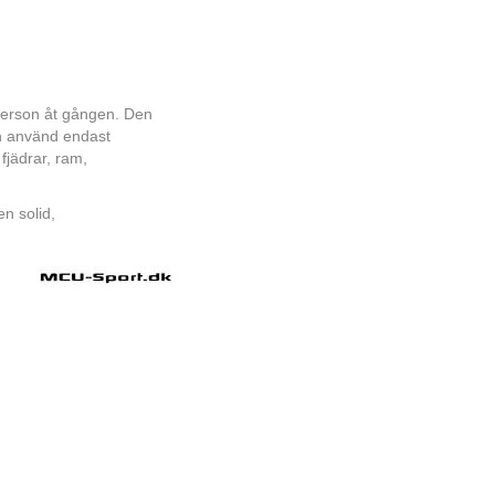
person åt gången. Den
ch använd endast
fjädrar, ram,
n solid,
.