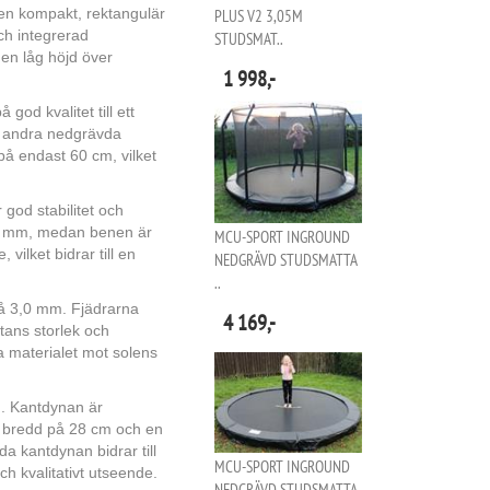
en kompakt, rektangulär
PLUS V2 3,05M
och integrerad
STUDSMAT..
en låg höjd över
1 998,-
od kvalitet till ett
a andra nedgrävda
på endast 60 cm, vilket
god stabilitet och
00 mm, medan benen är
MCU-SPORT INGROUND
vilket bidrar till en
NEDGRÄVD STUDSMATTA
..
å 3,0 mm. Fjädrarna
4 169,-
tans storlek och
a materialet mot solens
n. Kantdynan är
n bredd på 28 cm och en
da kantdynan bidrar till
MCU-SPORT INGROUND
h kvalitativt utseende.
NEDGRÄVD STUDSMATTA