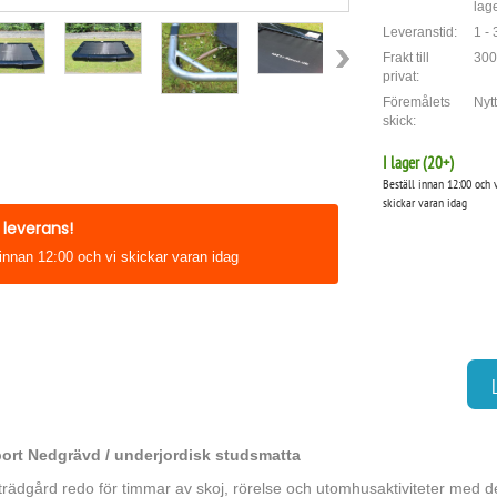
lag
Leveranstid:
1 -
Frakt till
300
privat:
Föremålets
Nytt
skick:
I lager (
20
+)
Beställ innan 12:00 och 
skickar varan idag
leverans!
 innan 12:00 och vi skickar varan idag
rt Nedgrävd / underjordisk studsmatta
trädgård redo för timmar av skoj, rörelse och utomhusaktiviteter med 