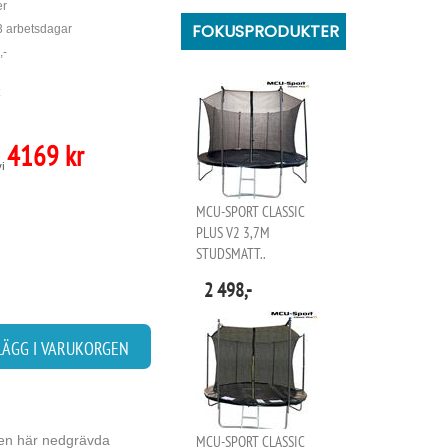
er
FOKUSPRODUKTER
 3 arbetsdagar
,-
4169 kr
vi
MCU-SPORT CLASSIC
PLUS V2 3,7M
STUDSMATT..
2 498,-
LÄGG I VARUKORGEN
den här nedgrävda
MCU-SPORT CLASSIC