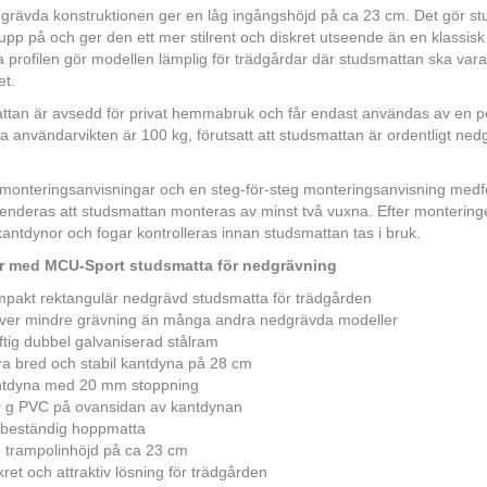
rävda konstruktionen ger en låg ingångshöjd på ca 23 cm. Det gör stu
p på och ger den ett mer stilrent och diskret utseende än en klassisk
 profilen gör modellen lämplig för trädgårdar där studsmattan ska var
et.
ttan är avsedd för privat hemmabruk och får endast användas av en p
 användarvikten är 100 kg, förutsatt att studsmattan är ordentligt nedgr
onteringsanvisningar och en steg-för-steg monteringsanvisning medfö
deras att studsmattan monteras av minst två vuxna. Efter monteringen
 kantdynor och fogar kontrolleras innan studsmattan tas i bruk.
r med MCU-Sport studsmatta för nedgrävning
pakt rektangulär nedgrävd studsmatta för trädgården
ver mindre grävning än många andra nedgrävda modeller
ftig dubbel galvaniserad stålram
ra bred och stabil kantdyna på 28 cm
tdyna med 20 mm stoppning
 g PVC på ovansidan av kantdynan
beständig hoppmatta
 trampolinhöjd på ca 23 cm
kret och attraktiv lösning för trädgården