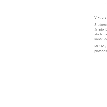
Viktig 
Studsmat
är inte 
studsmat
kantkudd
MCU-Spor
platsbes