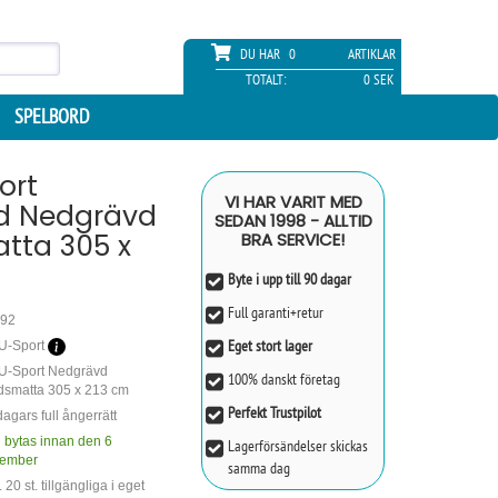
DU HAR
0
ARTIKLAR
TOTALT:
0 SEK
SPELBORD
ort
VI HAR VARIT MED
d Nedgrävd
SEDAN 1998 - ALLTID
tta 305 x
BRA SERVICE!
Byte i upp till 90 dagar
Full garanti+retur
92
Eget stort lager
-Sport
-Sport Nedgrävd
100% danskt företag
dsmatta 305 x 213 cm
Perfekt Trustpilot
agars full ångerrätt
 bytas innan den 6
Lagerförsändelser skickas
ember
samma dag
 20 st. tillgängliga i eget