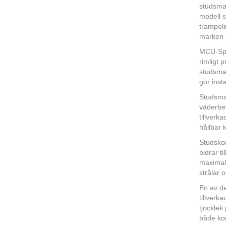
studsma
modell s
trampoli
marken o
MCU-Spor
rimligt 
studsmat
gör inst
Studsmat
väderbes
tillverk
hållbar 
Studskom
bidrar t
maximala
strålar 
En av de
tillver
tjocklek
både kom