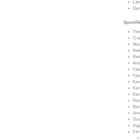
Läm
Dan
Specifi
Ytt
Tra
Max
Rek
Rek
Anta
Fjä
Fjä
Kan
Kan
Kan
Ram
Ben
Anv
God
Ing
För