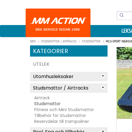
LEKS
HEM
STUDSMATTOR / AIRTRACKS
STUDSMATTOR
MCU-SPORT INGROU
KATEGORIER
UTELEK
Utomhusleksaker
Studsmattor / Airtracks
Airtrack
Studsmattor
Fitness och Mini Studsmattor
Tillbehör för Studsmattor
Reservdelar till trampoliner
Pool, Spa och tillbehör