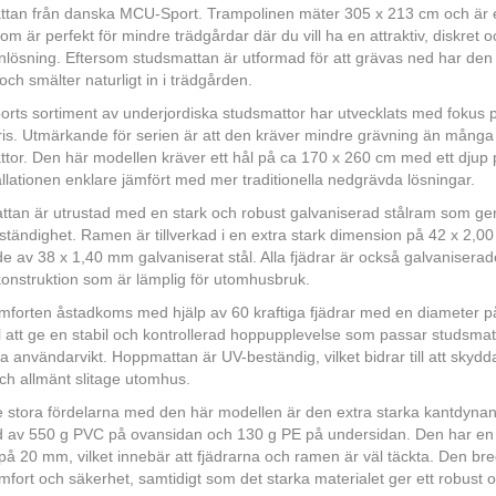
ttan från danska MCU-Sport. Trampolinen mäter 305 x 213 cm och är 
om är perfekt för mindre trädgårdar där du vill ha en attraktiv, diskret 
nlösning. Eftersom studsmattan är utformad för att grävas ned har den 
ch smälter naturligt in i trädgården.
ts sortiment av underjordiska studsmattor har utvecklats med fokus på g
pris. Utmärkande för serien är att den kräver mindre grävning än mång
tor. Den här modellen kräver ett hål på ca 170 x 260 cm med ett djup 
allationen enklare jämfört med mer traditionella nedgrävda lösningar.
tan är utrustad med en stark och robust galvaniserad stålram som ger 
tändighet. Ramen är tillverkad i en extra stark dimension på 42 x 2,
ade av 38 x 1,40 mm galvaniserat stål. Alla fjädrar är också galvaniserade, 
konstruktion som är lämplig för utomhusbruk.
forten åstadkoms med hjälp av 60 kraftiga fjädrar med en diameter p
ill att ge en stabil och kontrollerad hoppupplevelse som passar studsmat
 användarvikt. Hoppmattan är UV-beständig, vilket bidrar till att skydd
och allmänt slitage utomhus.
 stora fördelarna med den här modellen är den extra starka kantdyna
kad av 550 g PVC på ovansidan och 130 g PE på undersidan. Den har e
 på 20 mm, vilket innebär att fjädrarna och ramen är väl täckta. Den bre
fort och säkerhet, samtidigt som det starka materialet ger ett robust oc