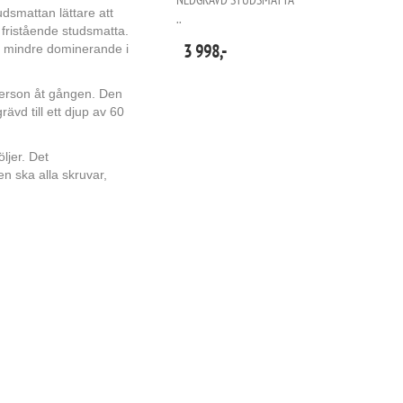
dsmattan lättare att
..
 fristående studsmatta.
3 998,-
a mindre dominerande i
erson åt gången. Den
ävd till ett djup av 60
ljer. Det
 ska alla skruvar,