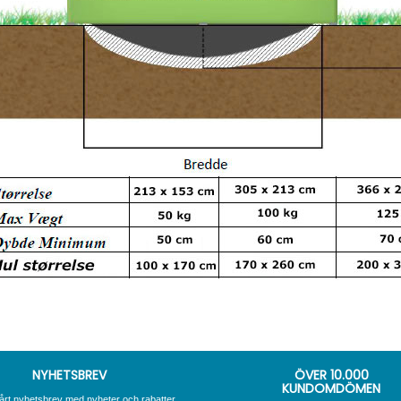
NYHETSBREV
ÖVER
10.000
KUNDOMDÖMEN
årt nyhetsbrev med nyheter och rabatter.