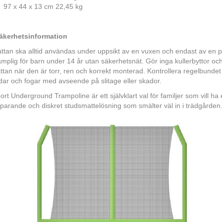
97 x 44 x 13 cm 22,45 kg
säkerhetsinformation
tan ska alltid användas under uppsikt av en vuxen och endast av en 
lämplig för barn under 14 år utan säkerhetsnät. Gör inga kullerbyttor o
tan när den är torr, ren och korrekt monterad. Kontrollera regelbundet 
ar och fogar med avseende på slitage eller skador.
t Underground Trampoline är ett självklart val för familjer som vill ha e
parande och diskret studsmattelösning som smälter väl in i trädgården