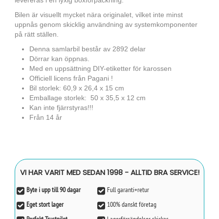
levereras i en lyxig boxförpackning.
Bilen är visuellt mycket nära originalet, vilket inte minst
uppnås genom skicklig användning av systemkomponenter
på rätt ställen.
Denna samlarbil består av 2892 delar
Dörrar kan öppnas.
Med en uppsättning DIY-etiketter för karossen
Officiell licens från Pagani !
Bil storlek: 60,9 x 26,4 x 15 cm
Emballage storlek: 50 x 35,5 x 12 cm
Kan inte fjärrstyras!!!
Från 14 år
VI HAR VARIT MED SEDAN 1998 - ALLTID BRA SERVICE!
Byte i upp till 90 dagar
Full garanti+retur
Eget stort lager
100% danskt företag