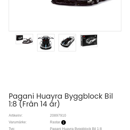
Pagani Huayra Byggblock Bil
1:8 (Från 14 år)
Artikelnr:
20897910
Varumärke:
Rastar
Typ:
Pagani Huayra Byggblock Bil 1:8