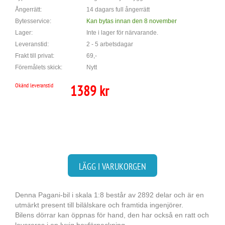
Ångerrätt:
14 dagars full ångerrätt
Bytesservice:
Kan bytas innan den 8 november
Lager:
Inte i lager för närvarande.
Leveranstid:
2 - 5 arbetsdagar
Frakt till privat:
69,-
Föremålets skick:
Nytt
Okänd leveranstid
1389 kr
LÄGG I VARUKORGEN
Denna Pagani-bil i skala 1:8 består av 2892 delar och är en
utmärkt present till bilälskare och framtida ingenjörer.
Bilens dörrar kan öppnas för hand, den har också en ratt och