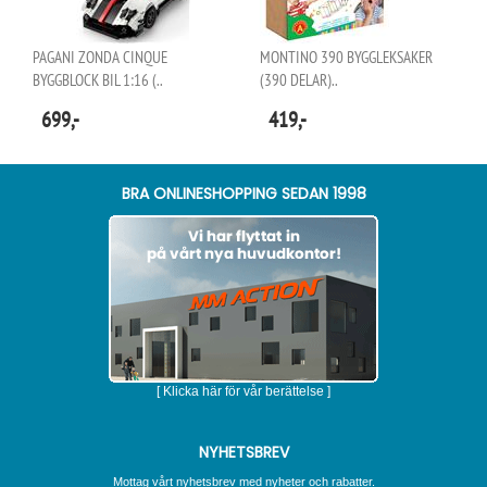
PAGANI ZONDA CINQUE
MONTINO 390 BYGGLEKSAKER
BYGGBLOCK BIL 1:16 (..
(390 DELAR)..
699,-
419,-
BRA ONLINESHOPPING SEDAN 1998
[ Klicka här för vår berättelse ]
NYHETSBREV
Mottag vårt nyhetsbrev med nyheter och rabatter.