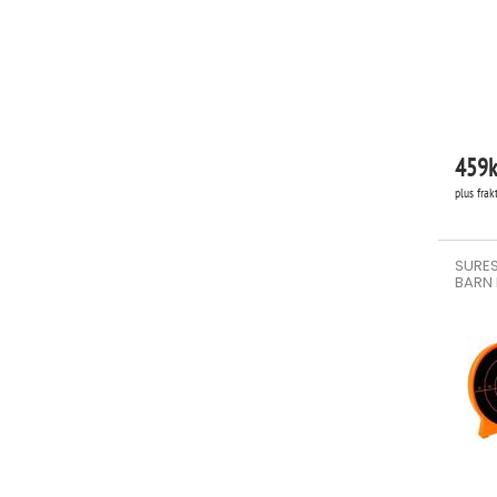
459
k
plus frak
SURES
BARN 