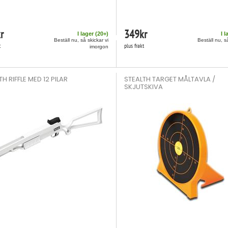
r
349
kr
I lager (
20
+)
I l
Beställ nu, så skickar vi
Beställ nu, s
t
plus frakt
imorgon
H RIFFLE MED 12 PILAR
STEALTH TARGET MÅLTAVLA /
SKJUTSKIVA