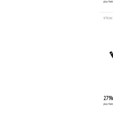
plus frak
STEAL
279
k
plus frak