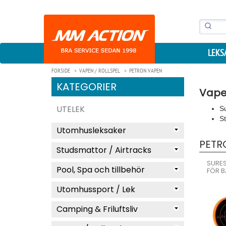
LEKS
FORSIDE
VAPEN / ROLLSPEL
PETRON VAPEN
KATEGORIER
Vapen
UTELEK
Su
St
Utomhusleksaker
PETR
Studsmattor / Airtracks
SURES
Pool, Spa och tillbehör
FÖR B
Utomhussport / Lek
Camping & Friluftsliv