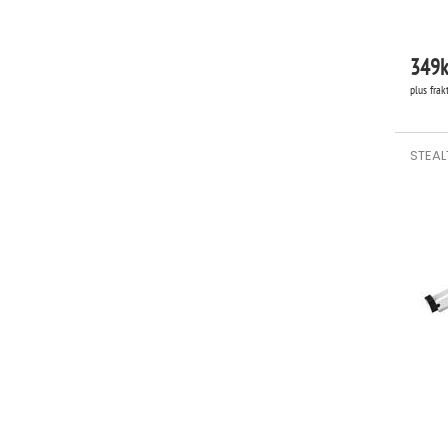
349
k
plus frak
STEALT