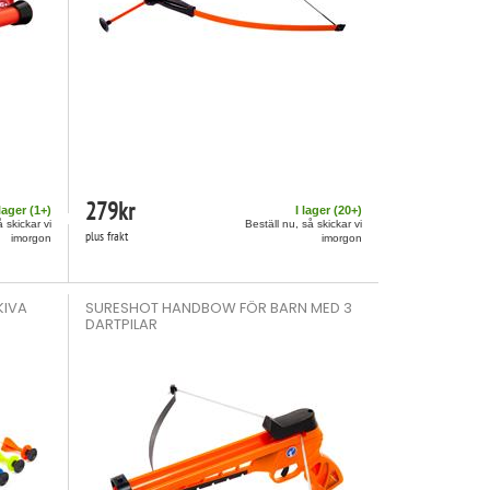
279
kr
 lager (
1
+)
I lager (
20
+)
å skickar vi
Beställ nu, så skickar vi
plus frakt
imorgon
imorgon
KIVA
SURESHOT HANDBOW FÖR BARN MED 3
DARTPILAR