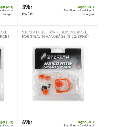
89
kr
ager (
20
+)
I lager (
20
+)
å skickar vi
Beställ nu, så skickar vi
plus frakt
imorgon
imorgon
PAKET
STEALTH TILLBEHÖR RESERVDELSPAKET
SPCB)
FÖR STEALTH HANDBÅGE (S162/SPHB)
69
kr
ager (
10
+)
I lager (
20
+)
å skickar vi
Beställ nu, så skickar vi