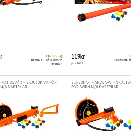
r
119
kr
I lager (
5
+)
I
Beställ nu, så skickar vi
Beställ nu, s
t
plus frakt
imorgon
HOT GEVÄR + SKJUTSKIVA FÖR
SURESHOT HANDBOW + SKJUTS
M/6 DARTPILAR
FÖR BØRN M/6 DARTPILAR