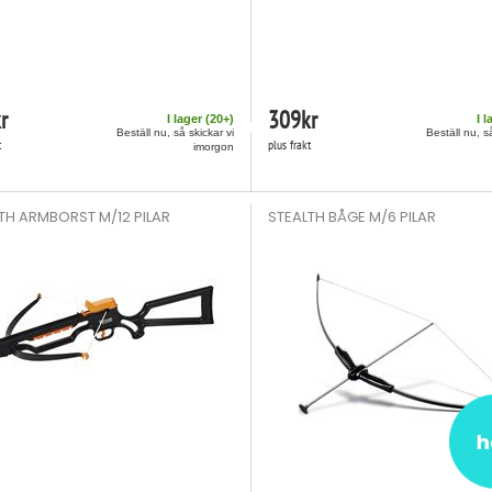
r
309
kr
I lager (
20
+)
I l
Beställ nu, så skickar vi
Beställ nu, s
t
plus frakt
imorgon
TH ARMBORST M/12 PILAR
STEALTH BÅGE M/6 PILAR