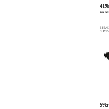
419
k
plus frak
STEAL
SUGK
59
kr