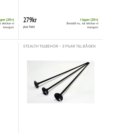
279
kr
ager (
20
+)
I lager (
20
+)
å skickar vi
Beställ nu, så skickar vi
plus frakt
imorgon
imorgon
STEALTH TILLBEHÖR - 3 PILAR TILL BÅGEN