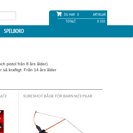
DU HAR
0
ARTIKLAR
TOTALT:
0 SEK
SPELBORD
h pistol från 8 års ålder)
 så kraftigt. Från 14 års ålder
M/3
SURESHOT BÅGE FÖR BARN M/3 PILAR