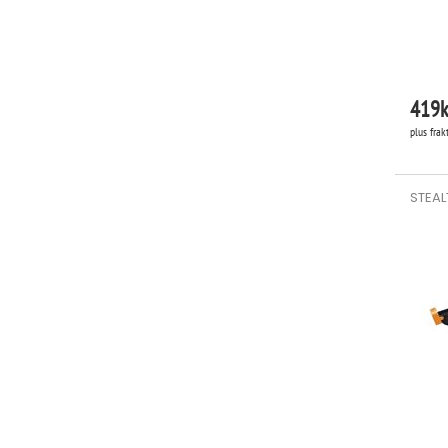
419
k
plus frak
STEAL