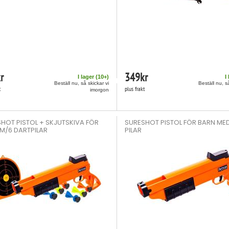
r
349
kr
I lager (
10
+)
I
Beställ nu, så skickar vi
Beställ nu, s
t
plus frakt
imorgon
HOT PISTOL + SKJUTSKIVA FÖR
SURESHOT PISTOL FÖR BARN MED
M/6 DARTPILAR
PILAR