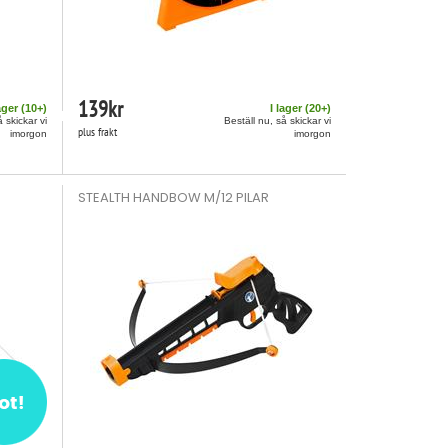
139
kr
ager (
10
+)
I lager (
20
+)
å skickar vi
Beställ nu, så skickar vi
plus frakt
imorgon
imorgon
STEALTH HANDBOW M/12 PILAR