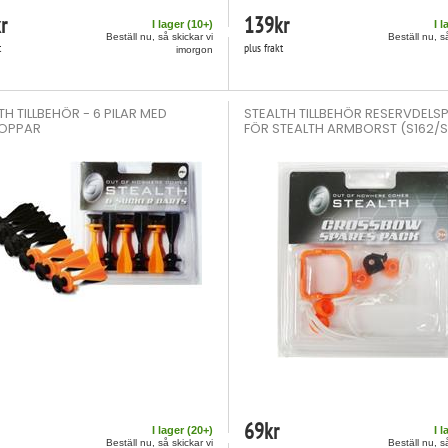
r
139
kr
I lager (
10
+)
I l
Beställ nu, så skickar vi
Beställ nu, s
t
plus frakt
imorgon
TH TILLBEHÖR - 6 PILAR MED
STEALTH TILLBEHÖR RESERVDELS
OPPAR
FÖR STEALTH ARMBORST (S162/
69
kr
I lager (
20
+)
I l
Beställ nu, så skickar vi
Beställ nu, s