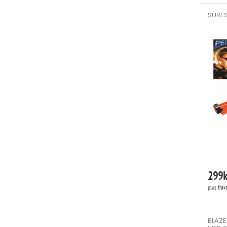
SURES
299
k
plus frak
BLAZE