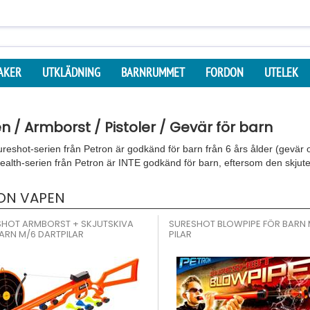
AKER
UTKLÄDNING
BARNRUMMET
FORDON
UTELEK
 / Armborst / Pistoler / Gevär för barn
reshot-serien från Petron är godkänd för barn från 6 års ålder (gevär oc
ealth-serien från Petron är INTE godkänd för barn, eftersom den skjuter
ON VAPEN
HOT ARMBORST + SKJUTSKIVA
SURESHOT BLOWPIPE FÖR BARN 
ARN M/6 DARTPILAR
PILAR