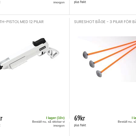
t
plus frakt
imorgon
TH-PISTOL MED 12 PILAR
SURESHOT BÅGE - 3 PILAR FÖR 
r
69
kr
I lager (
10
+)
I l
Beställ nu, så skickar vi
Beställ nu, s
t
plus frakt
imorgon