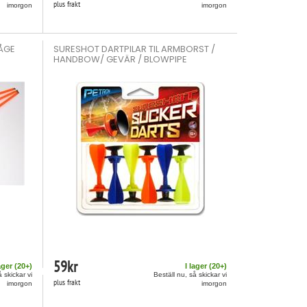
plus frakt
imorgon
imorgon
BÅGE
SURESHOT DARTPILAR TIL ARMBORST /
HANDBOW/ GEVÄR / BLOWPIPE
59
kr
ager (
20
+)
I lager (
20
+)
å skickar vi
Beställ nu, så skickar vi
plus frakt
imorgon
imorgon