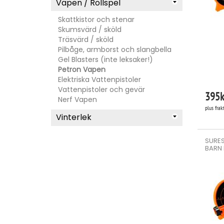
Vapen / Rollspel
Skattkistor och stenar
Skumsvärd / sköld
Träsvärd / sköld
Pilbåge, armborst och slangbella
Gel Blasters (inte leksaker!)
Petron Vapen
Elektriska Vattenpistoler
Vattenpistoler och gevär
395
k
Nerf Vapen
plus frak
Vinterlek
SURES
BARN 