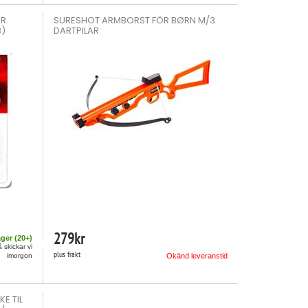
ÖR
SURESHOT ARMBORST FÖR BØRN M/3
B)
DARTPILAR
279
kr
ager (
20
+)
å skickar vi
plus frakt
imorgon
Okänd leveranstid
E TIL