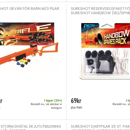
HOT GEVÄR FÖR BARN M/3 PILAR
SURESHOT RESERVDELSPAKET F
SURESHOT HANDBOW (162/SPH
r
69
kr
I lager (
10
+)
I l
Beställ nu, så skickar vi
Beställ nu, s
t
plus frakt
imorgon
 STORM DIGITAL SKJUTUTBILDNING
SURESHOT DARTPILAR 25 ST. PAKK