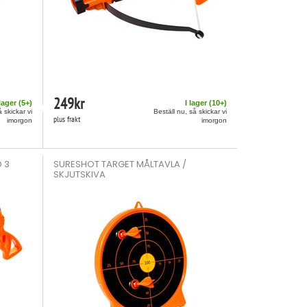
249
kr
 lager (
5
+)
I lager (
10
+)
å skickar vi
Beställ nu, så skickar vi
plus frakt
imorgon
imorgon
 3
SURESHOT TARGET MÅLTAVLA /
SKJUTSKIVA