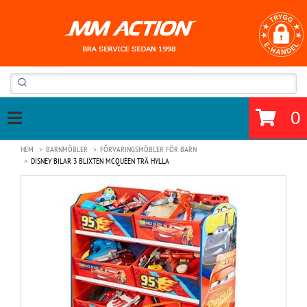
0
HEM
BARNMÖBLER
FÖRVARINGSMÖBLER FÖR BARN
DISNEY BILAR 3 BLIXTEN MCQUEEN TRÄ HYLLA