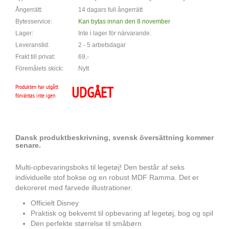
Ångerrätt:
14 dagars full ångerrätt
Bytesservice:
Kan bytas innan den 8 november
Lager:
Inte i lager för närvarande.
Leveranstid:
2 - 5 arbetsdagar
Frakt till privat:
69,-
Föremålets skick:
Nytt
Produkten har utgått
UDGÅET
förväntas inte igen
Dansk produktbeskrivning, svensk översättning kommer
senare.
Multi-opbevaringsboks til legetøj! Den består af seks
individuelle stof bokse og en robust MDF Ramma. Det er
dekoreret med farvede illustrationer.
Officielt Disney
Praktisk og bekvemt til opbevaring af legetøj, bog og spil
Den perfekte størrelse til småbørn