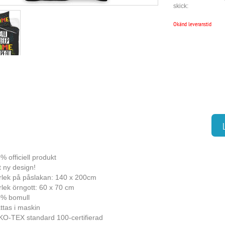
skick:
Okänd leveranstid
% officiell produkt
t ny design!
rlek på påslakan: 140 x 200cm
rlek örngott: 60 x 70 cm
% bomull
ttas i maskin
O-TEX standard 100-certifierad