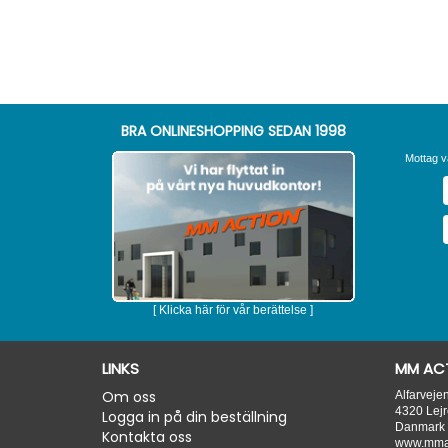
BRA ONLINESHOPPING SEDAN 1998
Mottag v
[ Klicka här för vår berättelse ]
LINKS
MM ACT
Om oss
Alfarveje
4320
Lejr
Logga in på din beställning
Danmark
Kontakta oss
www.mmac