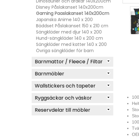
Dinosaurier och drakar 140x200cm
Disney Påslakanset 140x200cm
Gaming Paaslakanset 140x200cm
Japanska Anime 140 x 200
Bäddset Påslakanset 150 x 210 cm
Sängkläder med djur 140 x 200
Hund-sängkläder 140 x 200 cm
Sängkläder med katter 140 x 200
Övriga sängkläder för barn
Barnmattor / Fleece / Filtar
Barnmöbler
Wallstickers och tapeter
Ryggsäckar och väskor
100
Hel
Reservdelar till möbler
Sto
Sto
100
Tvä
OEK