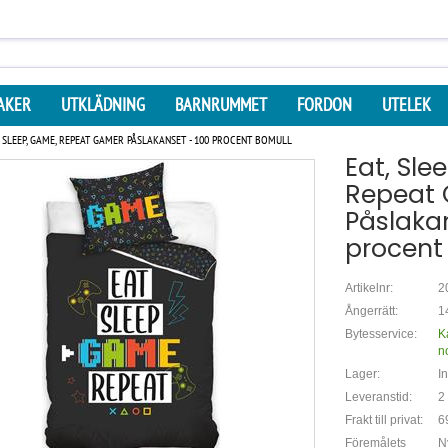
AKER
UTKLÄDNING
BARNRUMMET
FORDON
UTELEK
, SLEEP, GAME, REPEAT GAMER PÅSLAKANSET - 100 PROCENT BOMULL
Eat, Sle
Repeat
Påslakan
procent
Artikelnr:
2
Ångerrätt:
1
Bytesservice:
K
n
Lager:
In
Leveranstid:
2
Frakt till privat:
6
Föremålets
N