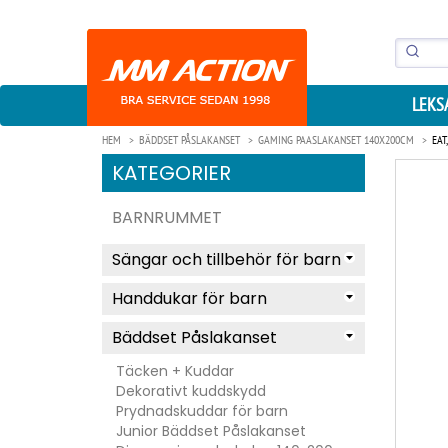
LEKS
HEM
BÄDDSET PÅSLAKANSET
GAMING PAASLAKANSET 140X200CM
EAT
KATEGORIER
BARNRUMMET
Sängar och tillbehör för barn
Handdukar för barn
Bäddset Påslakanset
Täcken + Kuddar
Dekorativt kuddskydd
Prydnadskuddar för barn
Junior Bäddset Påslakanset