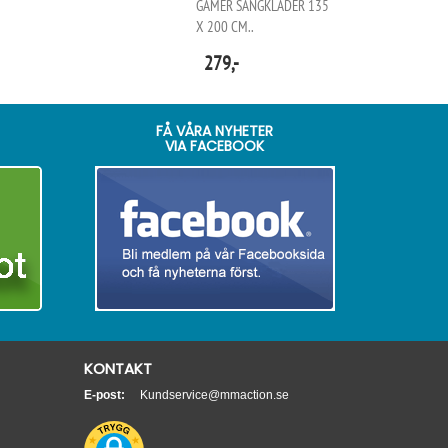
GAMER SÄNGKLÄDER 135
X 200 CM..
279,-
FÅ VÅRA NYHETER
VIA FACEBOOK
KONTAKT
E-post:
Kundservice@mmaction.se