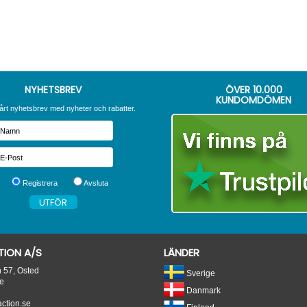
NYHETSBREV
ÖVER
10.000
KUNDOMDÖMEN
årt nyhetsbrev med nyheter och rabatter.
Registrera
Avsluta
ION A/S
LÄNDER
n 57, Osted
Sverige
e
Danmark
tion.se