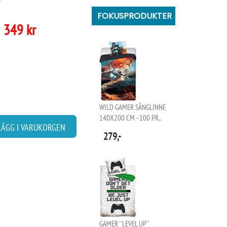
FOKUSPRODUKTER
349 kr
WILD GAMER SÄNGLINNE
140X200 CM - 100 PR..
LÄGG I VARUKORGEN
279,-
GAMER ''LEVEL UP''