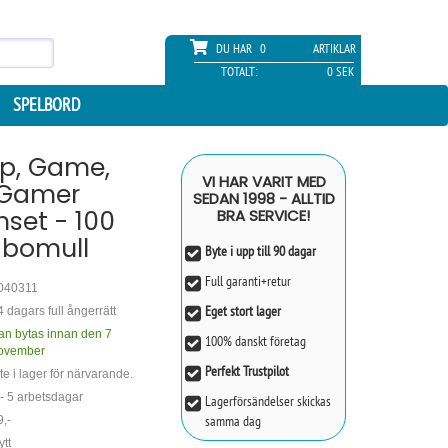
DU HAR
0
ARTIKLAR
TOTALT:
0 SEK
SPELBORD
ep, Game,
VI HAR VARIT MED
 Gamer
SEDAN 1998 - ALLTID
set - 100
BRA SERVICE!
 bomull
Byte i upp till 90 dagar
Full garanti+retur
040311
Eget stort lager
4 dagars full ångerrätt
an bytas innan den 7
100% danskt företag
ovember
Perfekt Trustpilot
te i lager för närvarande.
 - 5 arbetsdagar
Lagerförsändelser skickas
samma dag
9,-
ytt